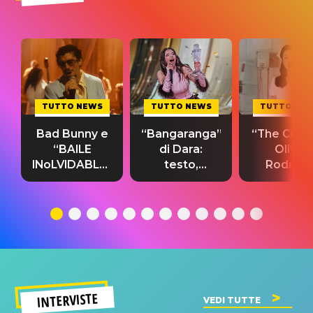
TUTTO NEWS
TUTTO NEWS
TUTTO NE
Bad Bunny e
“Bangaranga”
“The Cure”
“BAILE
di Dara:
Olivia
INoLVIDABLE”:
testo,
Rodrigo
testo,
traduzione e
testo,
traduzione e
significato
traduzion
significato
del singolo
significa
INTERVISTE
VEDI TUTTE