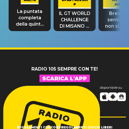
MALTA
#PARTNERSHI
105 TAKE
P
AWAY
La puntata
IL GT WORLD
Bresh: "I
completa
CHALLENGE
sentime
della quinta
DI MISANO si
non si pr
tappa
riconferma
fino alla n
un GRANDE
prima"
SUCCESSO!
RADIO 105 SEMPRE CON TE!
SCARICA L'APP
disponibile su
REGOLAMENTI CONCORSI
REGOLAMENTI GIOCHI LIBERI