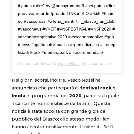
ti potessi dire” by @pepsyromanoff #setipotessidire
presave/preorder/preadd LINK in BIO #6di6 #6com
e6 #vascorossi #allena_menti @il_blasco_fan_club
#vasconews #VNSF #VNSFESTIVAL #VNSF2020 #
vascononstopfestival2020 #vascononstoplive #goo
dnews #spettacoli #musica #ilgeniodizocca #ilredeg
listadi #rock #modenapark #ilrecordmondiale
Un post condiviso da
Vasco Rossi
(@vascorossi) in data:
20 O
Nei giorni scorsi, inoltre, Vasco Rossi ha
annunciato che parteciperà al
festival rock
di
Imola
in programma nel
2020
, palco sul quale
il cantante non si esibisce da 15 anni. Questa
notizia è stata accolta con grande gioia dal
pubblico del Blasco; allo stesso modo i fan
hanno accolto positivamente il trailer di “Se ti