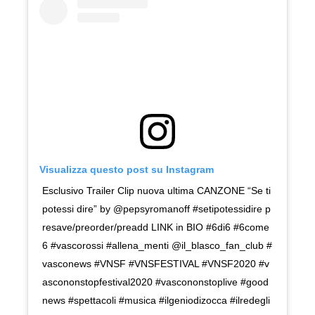
Visualizza questo post su Instagram
Esclusivo Trailer Clip nuova ultima CANZONE “Se ti
potessi dire” by @pepsyromanoff #setipotessidire p
resave/preorder/preadd LINK in BIO #6di6 #6come
6 #vascorossi #allena_menti @il_blasco_fan_club #
vasconews #VNSF #VNSFESTIVAL #VNSF2020 #v
ascononstopfestival2020 #vascononstoplive #good
news #spettacoli #musica #ilgeniodizocca #ilredegli