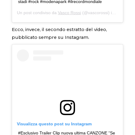
stadi #rock #modenapark #ilrecordmondiale
Un post condiviso da
Vasco Rossi
(@vascorossi) in data:
20 O
Ecco, invece, il secondo estratto del video,
pubblicato sempre su Instagram.
Visualizza questo post su Instagram
#Esclusivo Trailer Clip nuova ultima CANZONE “Se