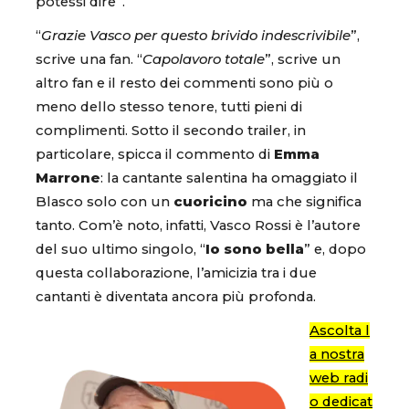
potessi dire”.
“
Grazie Vasco per questo brivido indescrivibile
”,
scrive una fan. “
Capolavoro totale
”, scrive un
altro fan e il resto dei commenti sono più o
meno dello stesso tenore, tutti pieni di
complimenti. Sotto il secondo trailer, in
particolare, spicca il commento di
Emma
Marrone
: la cantante salentina ha omaggiato il
Blasco solo con un
cuoricino
ma che significa
tanto. Com’è noto, infatti, Vasco Rossi è l’autore
del suo ultimo singolo, “
Io sono bella
” e, dopo
questa collaborazione, l’amicizia tra i due
cantanti è diventata ancora più profonda.
Ascolta l
a nostra
web radi
o dedicat