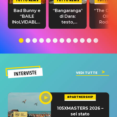
TUTTO NEWS
TUTTO NEWS
TUTTO NE
Bad Bunny e
“Bangaranga”
“The Cure”
“BAILE
di Dara:
Olivia
INoLVIDABLE”:
testo,
Rodrigo
testo,
traduzione e
testo,
traduzione e
significato
traduzion
significato
del singolo
significa
INTERVISTE
VEDI TUTTE
#PARTNERSHIP
105XMASTERS 2026 –
sei stato