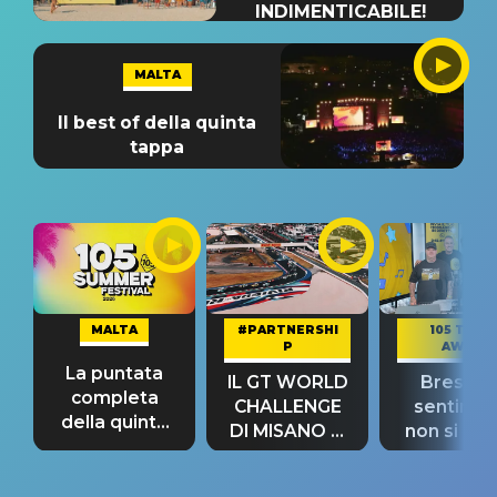
INDIMENTICABILE!
MALTA
Il best of della quinta
tappa
MALTA
#PARTNERSHI
105 TAKE
P
AWAY
La puntata
IL GT WORLD
Bresh: "I
completa
CHALLENGE
sentime
della quinta
DI MISANO si
non si pr
tappa
riconferma
fino alla n
un GRANDE
prima"