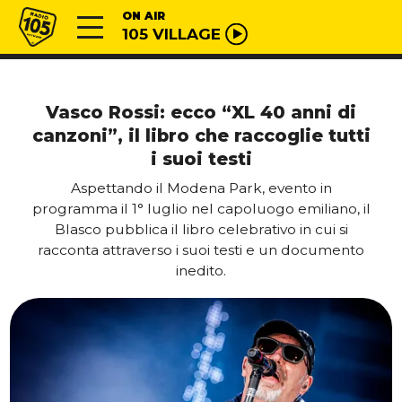
Vai al contenuto
Radio 105
ON AIR
105 VILLAGE
Vasco Rossi: ecco “XL 40 anni di
canzoni”, il libro che raccoglie tutti
i suoi testi
Aspettando il Modena Park, evento in
programma il 1° luglio nel capoluogo emiliano, il
Blasco pubblica il libro celebrativo in cui si
racconta attraverso i suoi testi e un documento
inedito.