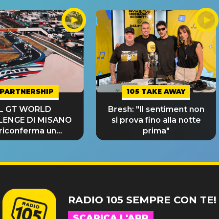
PARTNERSHIP
105 TAKE AWAY
IL GT WORLD
Bresh: "Il sentiment non
LENGE DI MISANO
si prova fino alla notte
 riconferma un
prima"
NDE SUCCESSO!
RADIO 105 SEMPRE CON TE!
SCARICA L'APP