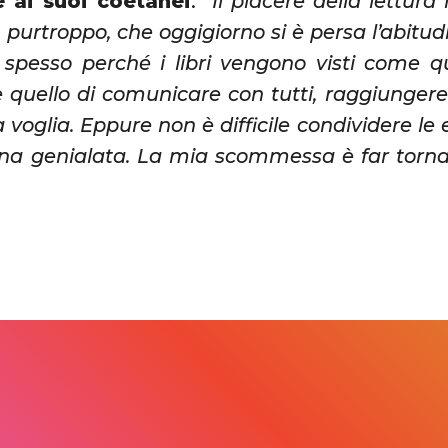
e ai suoi coetanei
:
“Il piacere della lettura
 purtroppo, che oggigiorno si è persa l’abitud
 spesso perché i libri vengono visti come qu
è quello di comunicare con tutti, raggiunger
 voglia. Eppure non è difficile condividere le
a genialata. La mia scommessa è far tornare