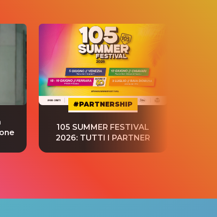
#PARTNERSHIP
a
“S
105 SUMMER FESTIVAL
ione
tradu
2026: TUTTI I PARTNER