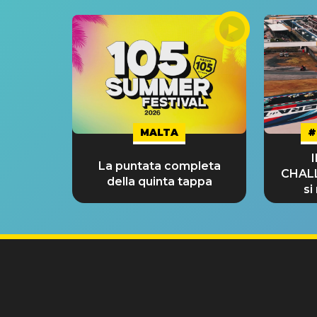
MALTA
#
La puntata completa
CHAL
della quinta tappa
si
GRA