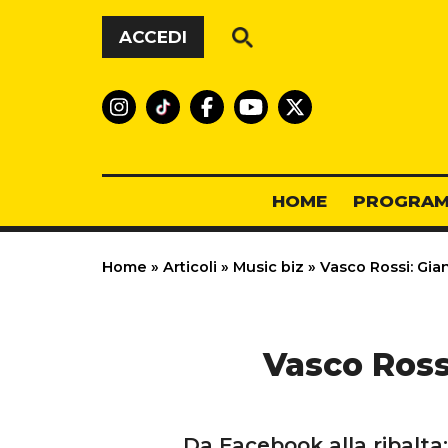
Vai al contenuto
ACCEDI
HOME
PROGRAM
Home
»
Articoli
»
Music biz
»
Vasco Rossi: Gian
Vasco Rossi
Da Facebook alla ribalta