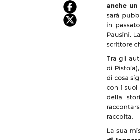
anche un 
sarà pubbl
in passat
Pausini. L
scrittore 
Tra gli au
di Pistoia)
di cosa si
con i suoi
della sto
raccontars
raccolta.
La sua mis