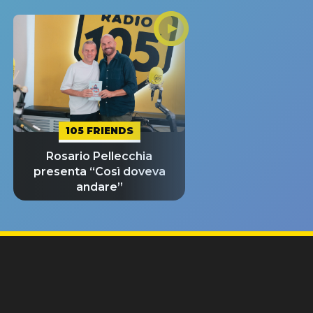
105 FRIENDS
Rosario Pellecchia
presenta “Così doveva
andare”