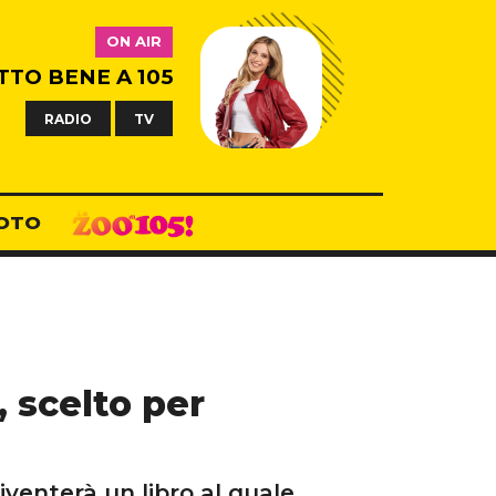
ON AIR
TTO BENE A 105
RADIO
TV
OTO
, scelto per
venterà un libro al quale