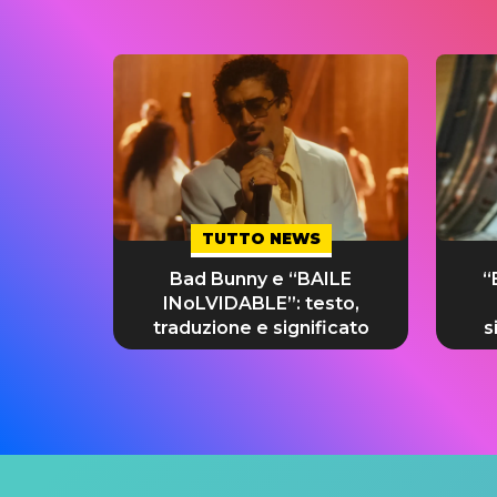
TUTTO NEWS
Bad Bunny e “BAILE
“
INoLVIDABLE”: testo,
traduzione e significato
s