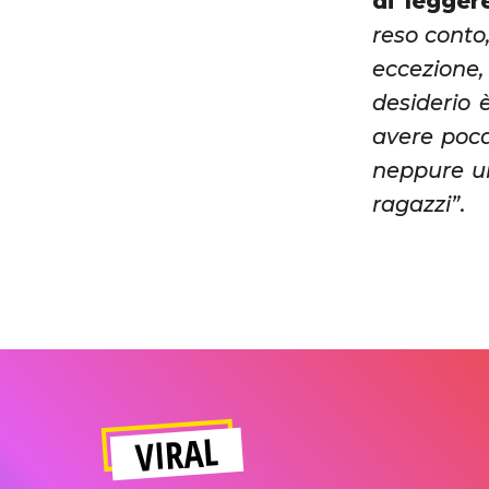
di legger
reso conto,
eccezione,
desiderio 
avere poca
neppure un
ragazzi”
.
VIRAL