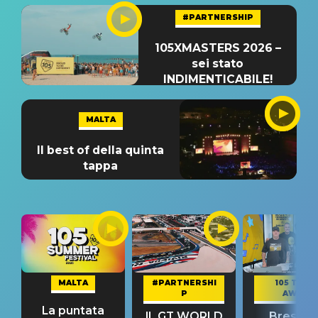
#PARTNERSHIP
105XMASTERS 2026 –
sei stato
INDIMENTICABILE!
MALTA
Il best of della quinta
tappa
MALTA
#PARTNERSHI
105 TAKE
P
AWAY
La puntata
IL GT WORLD
Bresh: "I