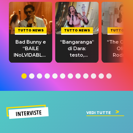
TUTTO NEWS
TUTTO NEWS
TUTTO NE
Bad Bunny e
“Bangaranga”
“The Cure”
“BAILE
di Dara:
Olivia
INoLVIDABLE”:
testo,
Rodrigo
testo,
traduzione e
testo,
traduzione e
significato
traduzion
significato
del singolo
significa
INTERVISTE
VEDI TUTTE