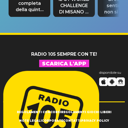
completa
CHALLENGE
sentime
della quinta
DI MISANO si
non si pr
tappa
riconferma
fino alla n
un GRANDE
prima"
SUCCESSO!
RADIO 105 SEMPRE CON TE!
SCARICA L'APP
disponibile su
REGOLAMENTI CONCORSI
REGOLAMENTI GIOCHI LIBERI
NOTE LEGALI
CORPORATE
CONTATTI
PRIVACY POLICY