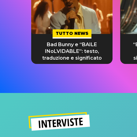
TUTTO NEWS
Bad Bunny e “BAILE
“
INoLVIDABLE”: testo,
traduzione e significato
s
INTERVISTE