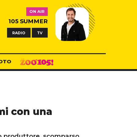
ON AIR
105 SUMMER
RADIO
TV
OTO
mi con una
co produttore, scomparso