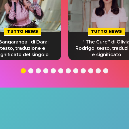
TUTTO NEWS
TUTTO NEWS
Bangaranga” di Dara:
“The Cure” di Olivi
testo, traduzione e
Rodrigo: testo, traduz
ignificato del singolo
e significato