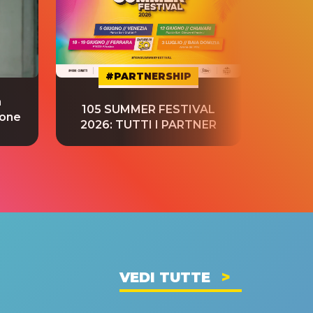
#PARTNERSHIP
a
“S
105 SUMMER FESTIVAL
ione
tradu
2026: TUTTI I PARTNER
VEDI TUTTE