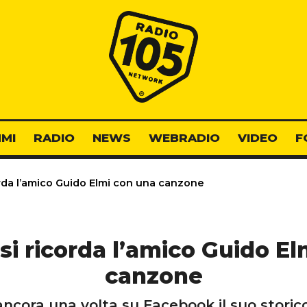
Radio 105
MI
RADIO
NEWS
WEBRADIO
VIDEO
F
rda l’amico Guido Elmi con una canzone
si ricorda l’amico Guido El
canzone
ancora una volta su Facebook il suo stori