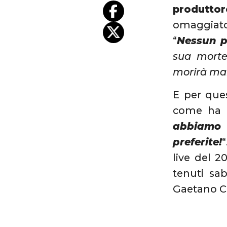
produttor
omaggiato
“
Nessun p
sua mort
morirà ma
E per ques
come ha l
abbiamo 
preferite!
live del 2
tenuti sa
Gaetano Cu