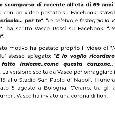
e scomparso di recente all’età di 69 anni
 con un video postato su Facebook, stavol
ericolo… per te
“. “
Io celebro e festeggio la V
e
“, ha scritto Vasco Rossi su Facebook. “
P
i
“.
to motivo ha postato proprio il video di “
N
ui stesso spiegato: “
E lo voglio ricordar
fatto insieme..come questa canzone.
“. La versione scelta da Vasco per omaggiare
015 allo Stadio San Paolo di Napoli. I funer
bato 5 agosto a Bologna. C’erano, tra gli 
rreri. Vasco ha inviato una corona di fiori.