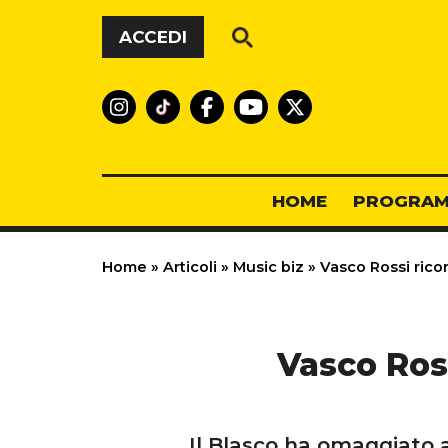
Vai al contenuto
ACCEDI
HOME
PROGRAM
Home
»
Articoli
»
Music biz
»
Vasco Rossi rico
Vasco Ros
Il Blasco ha omaggiato 