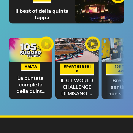
Il best of della quinta
tappa
MALTA
#PARTNERSHI
105 TAKE
P
AWAY
La puntata
IL GT WORLD
Bresh: "I
completa
CHALLENGE
sentime
della quinta
DI MISANO si
non si pr
tappa
riconferma
fino alla n
un GRANDE
prima"
SUCCESSO!