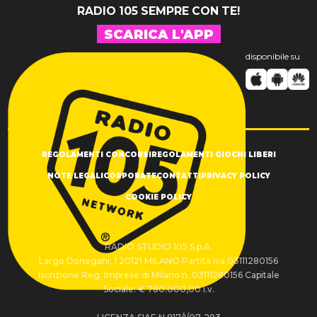
RADIO 105 SEMPRE CON TE!
SCARICA L'APP
disponibile su
REGOLAMENTI CONCORSI
REGOLAMENTI GIOCHI LIBERI
NOTE LEGALI
CORPORATE
CONTATTI
PRIVACY POLICY
COOKIE POLICY
RADIO STUDIO 105 S.p.A.
Largo Donegani, 1 20121 MILANO Partita Iva 03111280156
Iscrizione Reg. Imprese di Milano n. 03111280156 Capitale
Sociale: € 780.000,00 i.v.