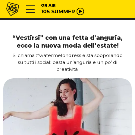
Vai al contenuto
Radio 105
ON AIR
105 SUMMER
“Vestirsi” con una fetta d’anguria,
ecco la nuova moda dell’estate!
Si chiama #watermelondress e sta spopolando
su tutti i social: basta un’anguria e un po’ di
creatività.