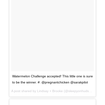
Watermelon Challenge accepted! This little one is sure
to be the winner. #: @pregnantchicken @sarakpilot
A post shared by Lindsay + Brooke (@sleepyonhudson) on
Jul