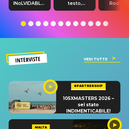
INoLVIDABLE”:
testo,
Rodrigo
testo,
traduzione e
testo,
traduzione e
significato
traduzion
significato
del singolo
significa
INTERVISTE
VEDI TUTTE
#PARTNERSHIP
105XMASTERS 2026 –
sei stato
INDIMENTICABILE!
MALTA