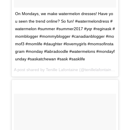
On Mondays, we make watermelon dresses! Have yo
u seen the trend online? So fun! #watermelondress #
watermelon #summer #summer2017 #yqr #reginask #
momblogger #mommyblogger #canadianblogger #mo
mof3 #momlife #daughter #lovemygirls #momsofinsta
gram #monday #labradoodle #watermelons #mondayf
unday #saskatchewan #sask #sasklife
A post shared by Tenille Lafontaine (@tenillelafontaine) on
Jul 