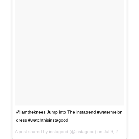
@iamtheknees Jump into The instatrend #watermelon
dress #watchthisinstagood
A post shared by instagood (@instagood) on
Jul 9, 2017 at 6:31am PDT