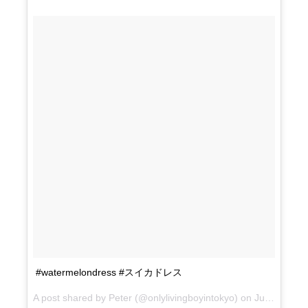
#watermelondress #スイカドレス
A post shared by Peter (@onlylivingboyintokyo) on
Jul 10, 2017 at 5:38am PDT