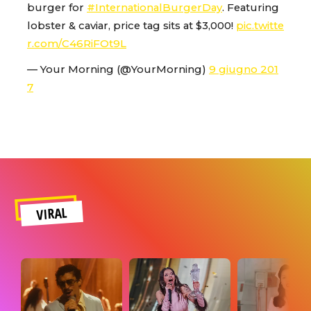
burger for
#InternationalBurgerDay
. Featuring
lobster & caviar, price tag sits at $3,000!
pic.twitte
r.com/C46RiFOt9L
— Your Morning (@YourMorning)
9 giugno 201
7
VIRAL