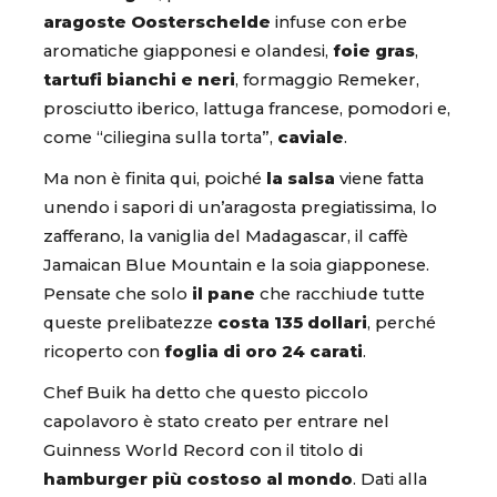
aragoste Oosterschelde
infuse con erbe
aromatiche giapponesi e olandesi,
foie gras
,
tartufi bianchi e neri
, formaggio Remeker,
prosciutto iberico, lattuga francese, pomodori e,
come “ciliegina sulla torta”,
caviale
.
Ma non è finita qui, poiché
la salsa
viene fatta
unendo i sapori di un’aragosta pregiatissima, lo
zafferano, la vaniglia del Madagascar, il caffè
Jamaican Blue Mountain e la soia giapponese.
Pensate che solo
il pane
che racchiude tutte
queste prelibatezze
costa 135 dollari
, perché
ricoperto con
foglia di oro 24 carati
.
Chef Buik ha detto che questo piccolo
capolavoro è stato creato per entrare nel
Guinness World Record con il titolo di
hamburger più costoso al mondo
. Dati alla