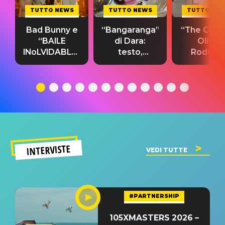
TUTTO NEWS
TUTTO NEWS
TUTTO NE
Bad Bunny e
“Bangaranga”
“The Cure”
“BAILE
di Dara:
Olivia
INoLVIDABLE”:
testo,
Rodrigo
testo,
traduzione e
testo,
traduzione e
significato
traduzion
significato
del singolo
significa
INTERVISTE
VEDI TUTTE
#PARTNERSHIP
105XMASTERS 2026 –