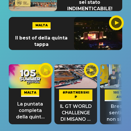
sei stato
INDIMENTICABILE!
MALTA
Il best of della quinta
tappa
MALTA
#PARTNERSHI
105 TAKE
P
AWAY
La puntata
IL GT WORLD
Bresh: "I
completa
CHALLENGE
sentime
della quinta
DI MISANO si
non si pr
tappa
riconferma
fino alla n