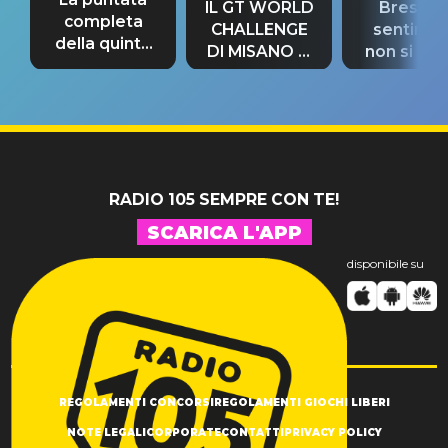
IL GT WORLD
Bresh: "I
completa
CHALLENGE
sentime
della quinta
DI MISANO si
non si pr
tappa
riconferma
fino alla n
un GRANDE
prima"
SUCCESSO!
RADIO 105 SEMPRE CON TE!
SCARICA L'APP
disponibile su
REGOLAMENTI CONCORSI
REGOLAMENTI GIOCHI LIBERI
NOTE LEGALI
CORPORATE
CONTATTI
PRIVACY POLICY