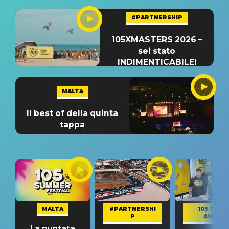
#PARTNERSHIP
105XMASTERS 2026 –
sei stato
INDIMENTICABILE!
MALTA
Il best of della quinta
tappa
MALTA
#PARTNERSHI
105 TAKE
P
AWAY
La puntata