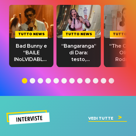
TUTTO NEWS
TUTTO NEWS
TUTTO NE
Bad Bunny e
“Bangaranga”
“The Cure”
“BAILE
di Dara:
Olivia
INoLVIDABLE”:
testo,
Rodrigo
testo,
traduzione e
testo,
traduzione e
significato
traduzion
significato
del singolo
significa
INTERVISTE
VEDI TUTTE