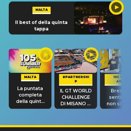
MALTA
Il best of della quinta
tappa
MALTA
#PARTNERSHI
105 TAKE
P
AWAY
La puntata
IL GT WORLD
Bresh: "I
completa
CHALLENGE
sentime
della quinta
DI MISANO si
non si pr
tappa
riconferma
fino alla n
un GRANDE
prima"
SUCCESSO!