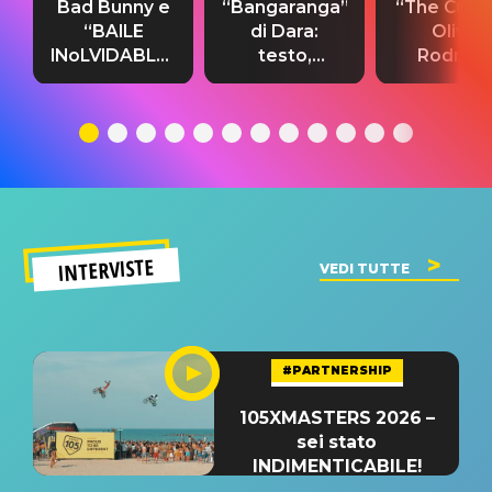
Bad Bunny e
“Bangaranga”
“The Cure”
“BAILE
di Dara:
Olivia
INoLVIDABLE”:
testo,
Rodrigo
testo,
traduzione e
testo,
traduzione e
significato
traduzion
significato
del singolo
significa
INTERVISTE
VEDI TUTTE
#PARTNERSHIP
105XMASTERS 2026 –
sei stato
INDIMENTICABILE!