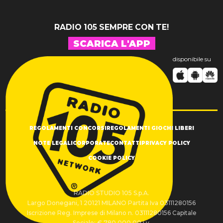
RADIO 105 SEMPRE CON TE!
SCARICA L'APP
disponibile su
REGOLAMENTI CONCORSI
REGOLAMENTI GIOCHI LIBERI
NOTE LEGALI
CORPORATE
CONTATTI
PRIVACY POLICY
COOKIE POLICY
RADIO STUDIO 105 S.p.A.
Largo Donegani, 1 20121 MILANO Partita Iva 03111280156
Iscrizione Reg. Imprese di Milano n. 03111280156 Capitale
Sociale: € 780.000,00 i.v.