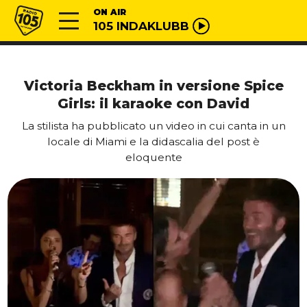
Vai al contenuto
Radio 105
ON AIR
105 INDAKLUBB
Victoria Beckham in versione Spice
Girls: il karaoke con David
La stilista ha pubblicato un video in cui canta in un
locale di Miami e la didascalia del post è
eloquente