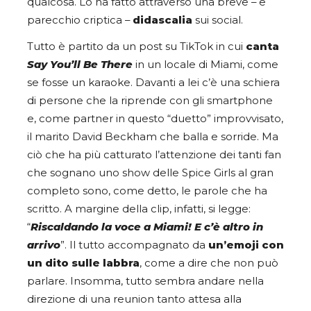
qualcosa. Lo ha fatto attraverso una breve – e
parecchio criptica –
didascalia
sui social.
Tutto è partito da un post su TikTok in cui
canta
Say You’ll Be There
in un locale di Miami, come
se fosse un karaoke. Davanti a lei c’è una schiera
di persone che la riprende con gli smartphone
e, come partner in questo “duetto” improvvisato,
il marito David Beckham che balla e sorride. Ma
ciò che ha più catturato l’attenzione dei tanti fan
che sognano uno show delle Spice Girls al gran
completo sono, come detto, le parole che ha
scritto. A margine della clip, infatti, si legge:
“
Riscaldando la voce a Miami! E c’è altro in
arrivo
”. Il tutto accompagnato da
un’emoji con
un
dito sulle labbra
, come a dire che non può
parlare. Insomma, tutto sembra andare nella
direzione di una reunion tanto attesa alla