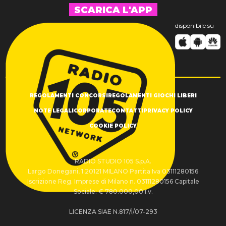
SCARICA L'APP
disponibile su
REGOLAMENTI CONCORSI
REGOLAMENTI GIOCHI LIBERI
NOTE LEGALI
CORPORATE
CONTATTI
PRIVACY POLICY
COOKIE POLICY
RADIO STUDIO 105 S.p.A.
Largo Donegani, 1 20121 MILANO Partita Iva 03111280156
Iscrizione Reg. Imprese di Milano n. 03111280156 Capitale
Sociale: € 780.000,00 i.v.
LICENZA SIAE N.817/I/07-293