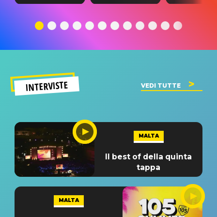
testo,
traduzione e
testo,
traduzione e
significato
traduzion
significato
del singolo
significa
INTERVISTE
VEDI TUTTE
MALTA
Il best of della quinta
tappa
MALTA