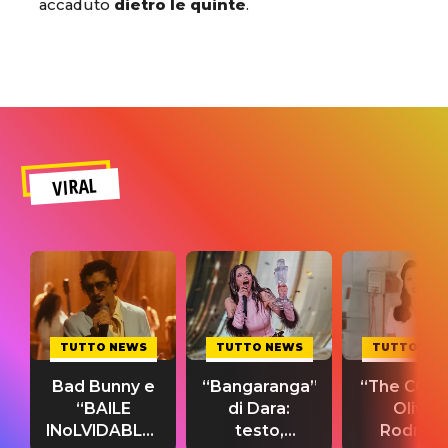
accaduto
dietro le quinte
.
VIRAL
TUTTO NEWS
TUTTO NEWS
TUTTO NE
Bad Bunny e
“Bangaranga”
“The Cure”
“BAILE
di Dara:
Olivia
INoLVIDABLE”:
testo,
Rodrigo