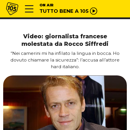
Vai al contenuto
Radio 105
ON AIR
TUTTO BENE A 105
Video: giornalista francese
molestata da Rocco Siffredi
“Nei camerini mi ha infilato la lingua in bocca. Ho
dovuto chiamare la sicurezza”: l’accusa all’attore
hard italiano.