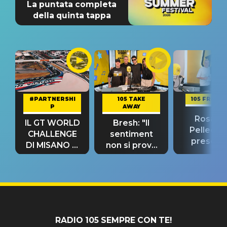
La puntata completa
della quinta tappa
#PARTNERSHI
105 TAKE
105 FRIEND
P
AWAY
Rosario
IL GT WORLD
Bresh: "Il
Pellecch
CHALLENGE
sentiment
present
DI MISANO si
non si prova
“Così dov
riconferma
fino alla notte
andare
un GRANDE
prima"
SUCCESSO!
RADIO 105 SEMPRE CON TE!