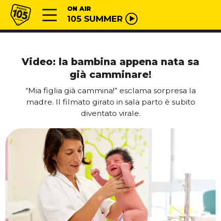
Vai al contenuto
Radio 105
ON AIR
105 SUMMER
Video: la bambina appena nata sa
già camminare!
“Mia figlia già cammina!” esclama sorpresa la
madre. Il filmato girato in sala parto è subito
diventato virale.