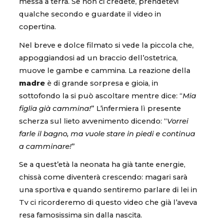
messa a terra. Se non ci credete, prendetevi
qualche secondo e guardate il video in
copertina.
Nel breve e dolce filmato si vede la piccola che,
appoggiandosi ad un braccio dell’ostetrica,
muove le gambe e cammina. La reazione della
madre
è di grande sorpresa e gioia, in
sottofondo la si può ascoltare mentre dice: “
Mia
figlia già cammina!
” L’infermiera lì presente
scherza sul lieto avvenimento dicendo: “
Vorrei
farle il bagno, ma vuole stare in piedi e continua
a camminare!
”
Se a quest’età la neonata ha già tante energie,
chissà come diventerà crescendo: magari sarà
una sportiva e quando sentiremo parlare di lei in
Tv ci ricorderemo di questo video che già l’aveva
resa famosissima sin dalla nascita.