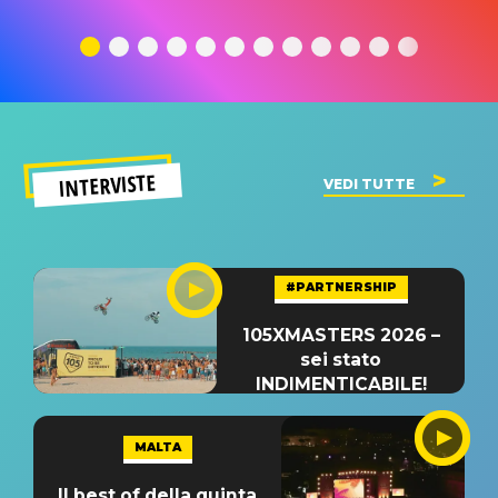
traduzione e
significato
traduzion
significato
del singolo
significa
INTERVISTE
VEDI TUTTE
#PARTNERSHIP
105XMASTERS 2026 –
sei stato
INDIMENTICABILE!
MALTA
Il best of della quinta