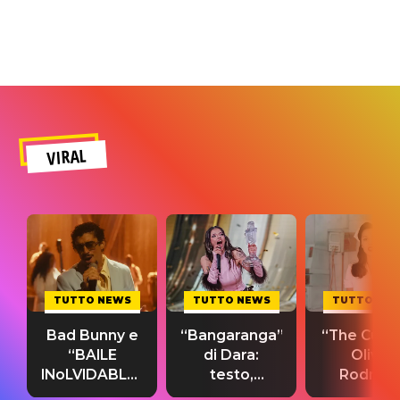
VIRAL
TUTTO NEWS
TUTTO NEWS
TUTTO NE
Bad Bunny e
“Bangaranga”
“The Cure”
“BAILE
di Dara:
Olivia
INoLVIDABLE”:
testo,
Rodrigo
testo,
traduzione e
testo,