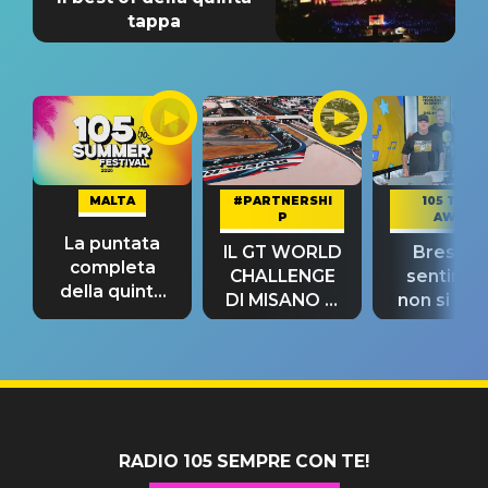
tappa
MALTA
#PARTNERSHI
105 TAKE
P
AWAY
La puntata
IL GT WORLD
Bresh: "I
completa
CHALLENGE
sentime
della quinta
DI MISANO si
non si pr
tappa
riconferma
fino alla n
un GRANDE
prima"
SUCCESSO!
RADIO 105 SEMPRE CON TE!