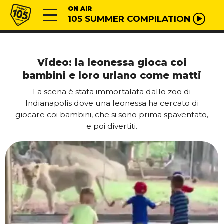
Vai al contenuto
Radio 105
ON AIR
105 SUMMER COMPILATION
Video: la leonessa gioca coi
bambini e loro urlano come matti
La scena è stata immortalata dallo zoo di
Indianapolis dove una leonessa ha cercato di
giocare coi bambini, che si sono prima spaventato,
e poi divertiti.