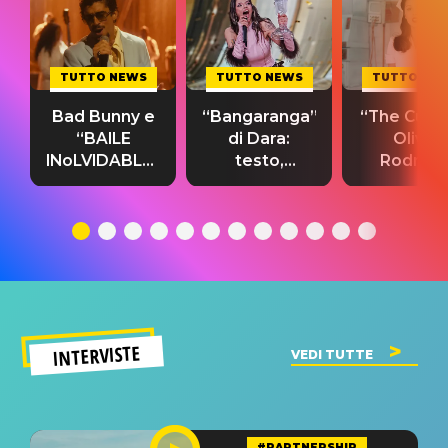
TUTTO NEWS
TUTTO NEWS
TUTTO NE
Bad Bunny e
“Bangaranga”
“The Cure”
“BAILE
di Dara:
Olivia
INoLVIDABLE”:
testo,
Rodrigo
testo,
traduzione e
testo,
traduzione e
significato
traduzion
significato
del singolo
significa
INTERVISTE
VEDI TUTTE
#PARTNERSHIP