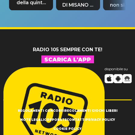
della quinta
DI MISANO si
non si pr
tappa
riconferma
fino alla n
un GRANDE
prima"
SUCCESSO!
RADIO 105 SEMPRE CON TE!
SCARICA L'APP
disponibile su
REGOLAMENTI CONCORSI
REGOLAMENTI GIOCHI LIBERI
NOTE LEGALI
CORPORATE
CONTATTI
PRIVACY POLICY
COOKIE POLICY