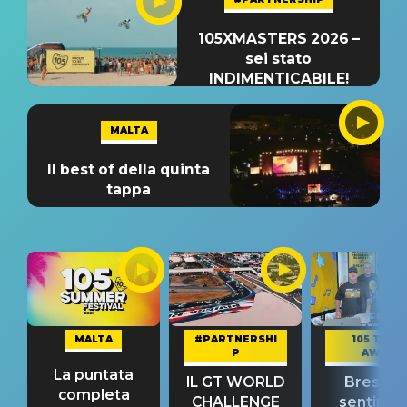
105XMASTERS 2026 –
sei stato
INDIMENTICABILE!
MALTA
Il best of della quinta
tappa
MALTA
#PARTNERSHI
105 TAKE
P
AWAY
La puntata
IL GT WORLD
Bresh: "I
completa
CHALLENGE
sentime