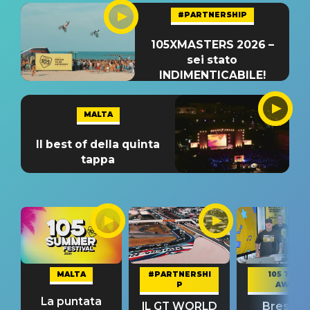
#PARTNERSHIP
105XMASTERS 2026 –
sei stato
INDIMENTICABILE!
MALTA
Il best of della quinta
tappa
MALTA
#PARTNERSHI
105 TAKE
P
AWAY
La puntata
IL GT WORLD
Bresh: "I