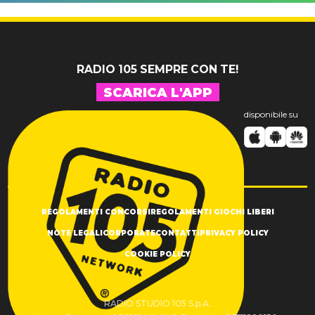
nuovo 007
dell'ex
Antonacci
professore
RADIO 105 SEMPRE CON TE!
SCARICA L'APP
disponibile su
REGOLAMENTI CONCORSI
REGOLAMENTI GIOCHI LIBERI
NOTE LEGALI
CORPORATE
CONTATTI
PRIVACY POLICY
COOKIE POLICY
RADIO STUDIO 105 S.p.A.