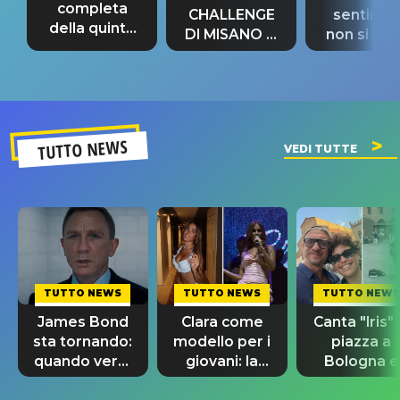
completa
CHALLENGE
sentime
della quinta
DI MISANO si
non si pr
tappa
riconferma
fino alla n
un GRANDE
prima"
SUCCESSO!
TUTTO NEWS
VEDI TUTTE
TUTTO NEWS
TUTTO NEWS
TUTTO NEWS
James Bond
Clara come
Canta "Iris" 
sta tornando:
modello per i
piazza a
quando verrà
giovani: la
Bologna e
svelato il
dedica
spunta Biag