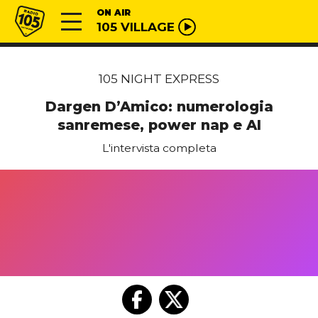
Vai al contenuto
Radio 105
ON AIR
105 VILLAGE
105 NIGHT EXPRESS
Dargen D’Amico: numerologia
sanremese, power nap e AI
L'intervista completa