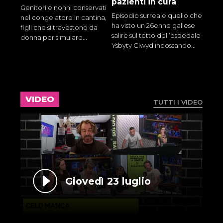
pazienti in cura
Genitori e nonni conservati
Episodio surreale quello che
nel congelatore in cantina,
ha visto un 26enne gallese
figli che si travestono da
salire sul tetto dell’ospedale
donna per simulare...
Ysbyty Clwyd indossando...
VIDEO
TUTTI I VIDEO
Giovedì 23 luglio