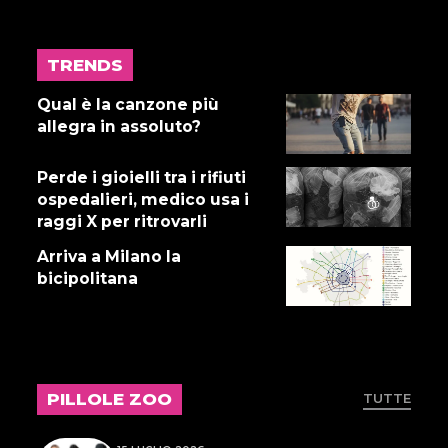
TRENDS
17 LUGLIO 2026
Gnano 5 - Episodio 14
Qual è la canzone più
allegra in assoluto?
Perde i gioielli tra i rifiuti
16 LUGLIO 2026
ospedalieri, medico usa i
Dove abita Ennio 103: Revisione
raggi X per ritrovarli
alle vacche
Arriva a Milano la
bicipolitana
16 LUGLIO 2026
Storie Fuffa 13
PILLOLE ZOO
TUTTE