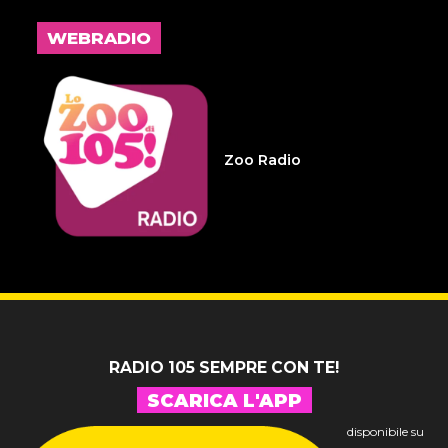
L'inspiegabile virtù dei
frammenti d'anima 32
WEBRADIO
14 LUGLIO 2026
Infameria Telefonica -
Sospensione patente
Zoo Radio
14 LUGLIO 2026
Pelu 24
RADIO 105 SEMPRE CON TE!
SCARICA L'APP
disponibile su