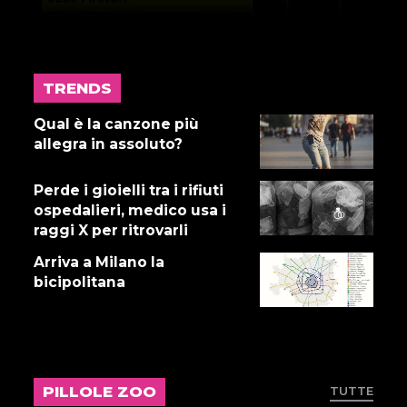
TRENDS
17 LUGLIO 2026
Gnano 5 - Episodio 14
Qual è la canzone più
allegra in assoluto?
Perde i gioielli tra i rifiuti
16 LUGLIO 2026
ospedalieri, medico usa i
Dove abita Ennio 103: Revisione
raggi X per ritrovarli
alle vacche
Arriva a Milano la
bicipolitana
16 LUGLIO 2026
Storie Fuffa 13
PILLOLE ZOO
TUTTE