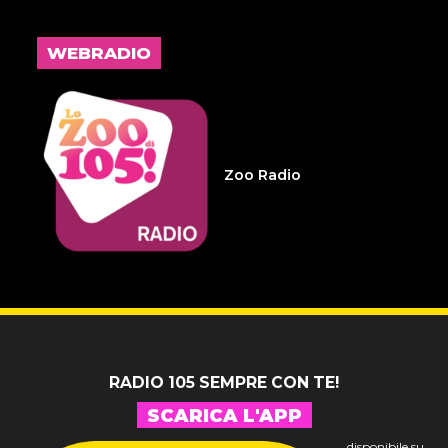
L'inspiegabile virtù dei
frammenti d'anima 32
WEBRADIO
14 LUGLIO 2026
Infameria Telefonica -
Sospensione patente
Zoo Radio
14 LUGLIO 2026
Pelu 24
RADIO 105 SEMPRE CON TE!
SCARICA L'APP
disponibile su