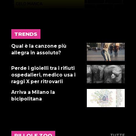
TRENDS
17 LUGLIO 2026
Gnano 5 - Episodio 14
Qual è la canzone più
allegra in assoluto?
Perde i gioielli tra i rifiuti
16 LUGLIO 2026
ospedalieri, medico usa i
Dove abita Ennio 103: Revisione
raggi X per ritrovarli
alle vacche
Arriva a Milano la
bicipolitana
16 LUGLIO 2026
Storie Fuffa 13
PILLOLE ZOO
TUTTE