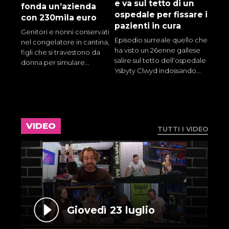
e va sul tetto di un
fonda un’azienda
ospedale per fissare i
con 230mila euro
pazienti in cura
Genitori e nonni conservati
Episodio surreale quello che
nel congelatore in cantina,
ha visto un 26enne gallese
figli che si travestono da
salire sul tetto dell’ospedale
donna per simulare...
Ysbyty Clwyd indossando...
VIDEO
TUTTI I VIDEO
Giovedì 23 luglio