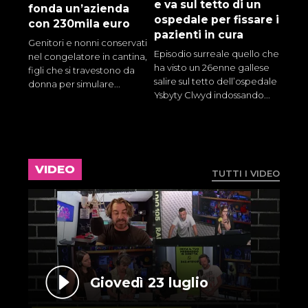
e va sul tetto di un
fonda un’azienda
ospedale per fissare i
con 230mila euro
pazienti in cura
Genitori e nonni conservati
Episodio surreale quello che
nel congelatore in cantina,
ha visto un 26enne gallese
figli che si travestono da
salire sul tetto dell’ospedale
donna per simulare...
Ysbyty Clwyd indossando...
VIDEO
TUTTI I VIDEO
Giovedì 23 luglio