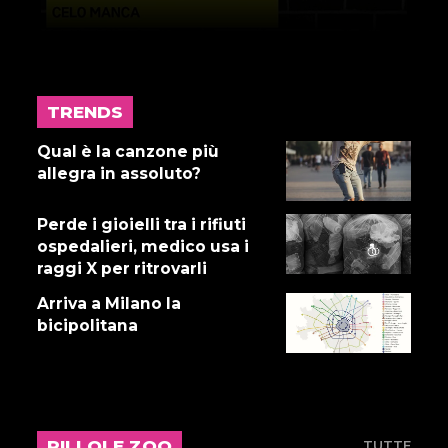
TRENDS
17 LUGLIO 2026
Gnano 5 - Episodio 14
Qual è la canzone più
allegra in assoluto?
Perde i gioielli tra i rifiuti
16 LUGLIO 2026
ospedalieri, medico usa i
Dove abita Ennio 103: Revisione
raggi X per ritrovarli
alle vacche
Arriva a Milano la
bicipolitana
16 LUGLIO 2026
Storie Fuffa 13
PILLOLE ZOO
TUTTE