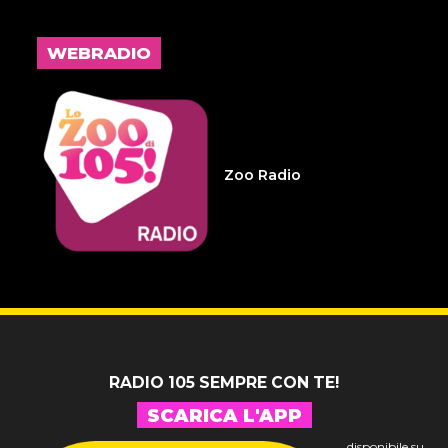
L'inspiegabile virtù dei
frammenti d'anima 32
WEBRADIO
14 LUGLIO 2026
Infameria Telefonica -
Sospensione patente
Zoo Radio
14 LUGLIO 2026
Pelu 24
RADIO 105 SEMPRE CON TE!
SCARICA L'APP
disponibile su