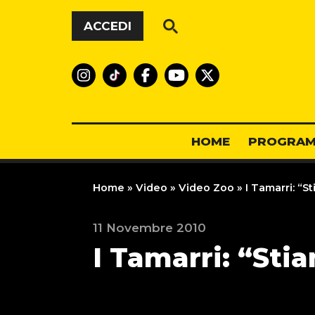
Vai al contenuto
ACCEDI
HOME
PROGRAM
Home
»
Video
»
Video Zoo
»
I Tamarri: “S
11 Novembre 2010
I Tamarri: “Sti