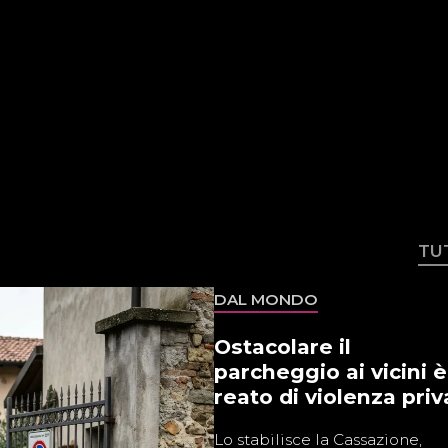
TU
DAL MONDO
Ostacolare il
parcheggio ai vicini è
reato di violenza priv
Lo stabilisce la Cassazione,