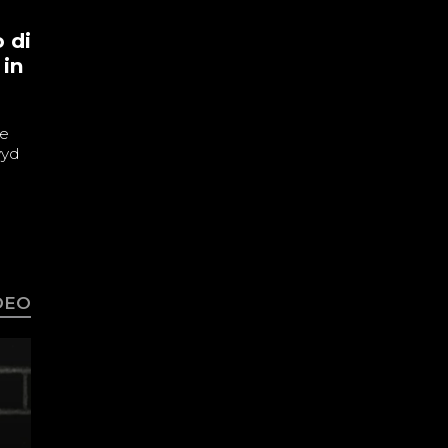
 di
 in
ne
wyd
IDEO