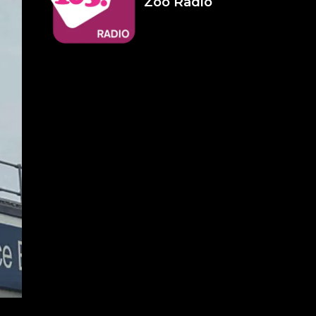
Zoo Radio
Infameria
Telefonica -
Sospensione
patente
14 LUGLIO 2026
Pelu 24