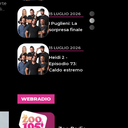
Inaspettata
rte
...
15 LUGLIO 2026
I Puglieni: La
sorpresa finale
15 LUGLIO 2026
Heidi 2 -
Episodio 73:
Caldo estremo
14 LUGLIO 2026
L'inspiegabile
WEBRADIO
virtù dei
frammenti
d'anima 32
14 LUGLIO 2026