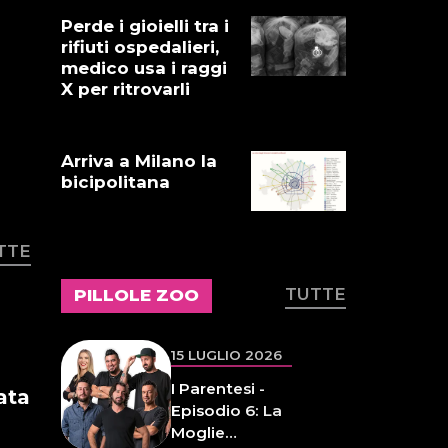
Gnano 5 -
Perde i gioielli tra i
Episodio 14
rifiuti ospedalieri,
medico usa i raggi
X per ritrovarli
16 LUGLIO 2026
Dove abita
Ennio 103:
Arriva a Milano la
Revisione alle
bicipolitana
vacche
16 LUGLIO 2026
TTE
Storie Fuffa 13
TUTTE
PILLOLE ZOO
15 LUGLIO 2026
I Parentesi -
ata
Episodio 6: La
Moglie