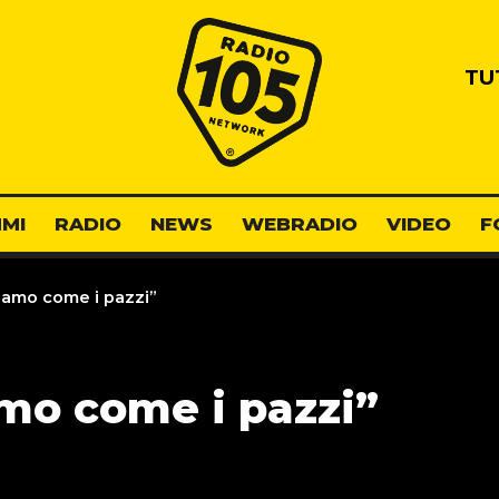
Radio 105
TU
MI
RADIO
NEWS
WEBRADIO
VIDEO
F
tiamo come i pazzi”
amo come i pazzi”