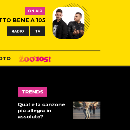
ON AIR
TTO BENE A 105
RADIO
TV
OTO
TRENDS
Qual è la canzone
più allegra in
assoluto?
17 LUGLIO 2026