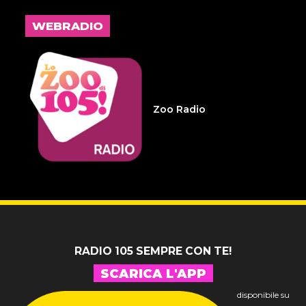
L'inspiegabile virtù dei
frammenti d'anima 32
WEBRADIO
14 LUGLIO 2026
Infameria Telefonica -
Sospensione patente
Zoo Radio
14 LUGLIO 2026
Pelu 24
RADIO 105 SEMPRE CON TE!
SCARICA L'APP
disponibile su