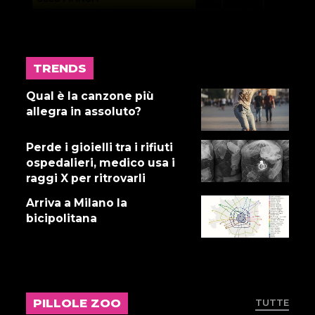
TRENDS
17 LUGLIO 2026
Gnano 5 - Episodio 14
Qual è la canzone più
allegra in assoluto?
Perde i gioielli tra i rifiuti
16 LUGLIO 2026
ospedalieri, medico usa i
Dove abita Ennio 103: Revisione
raggi X per ritrovarli
alle vacche
Arriva a Milano la
bicipolitana
16 LUGLIO 2026
Storie Fuffa 13
PILLOLE ZOO
TUTTE