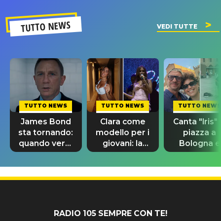
TUTTO NEWS
VEDI TUTTE
TUTTO NEWS
TUTTO NEWS
TUTTO NEWS
James Bond
Clara come
Canta "Iris" 
sta tornando:
modello per i
piazza a
quando verrà
giovani: la
Bologna e
svelato il
dedica
spunta Biag
nuovo 007
dell'ex
Antonacci
professore
RADIO 105 SEMPRE CON TE!