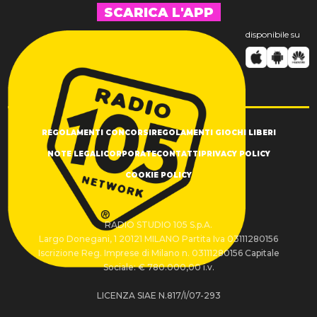
SCARICA L'APP
disponibile su
REGOLAMENTI CONCORSI
REGOLAMENTI GIOCHI LIBERI
NOTE LEGALI
CORPORATE
CONTATTI
PRIVACY POLICY
COOKIE POLICY
RADIO STUDIO 105 S.p.A.
Largo Donegani, 1 20121 MILANO Partita Iva 03111280156
Iscrizione Reg. Imprese di Milano n. 03111280156 Capitale
Sociale: € 780.000,00 i.v.
LICENZA SIAE N.817/I/07-293