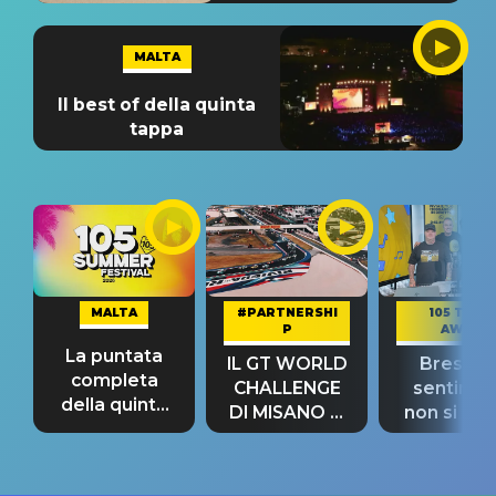
MALTA
Il best of della quinta
tappa
MALTA
#PARTNERSHI
105 TAKE
P
AWAY
La puntata
IL GT WORLD
Bresh: "I
completa
CHALLENGE
sentime
della quinta
DI MISANO si
non si pr
tappa
riconferma
fino alla n
un GRANDE
prima"
SUCCESSO!