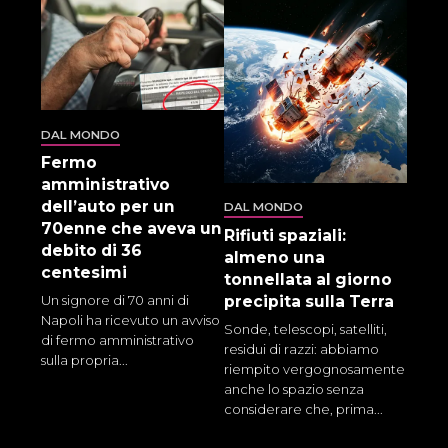
DAL MONDO
Fermo
amministrativo
dell’auto per un
DAL MONDO
70enne che aveva un
Rifiuti spaziali:
debito di 36
almeno una
centesimi
tonnellata al giorno
precipita sulla Terra
Un signore di 70 anni di
Napoli ha ricevuto un avviso
Sonde, telescopi, satelliti,
di fermo amministrativo
residui di razzi: abbiamo
sulla propria...
riempito vergognosamente
anche lo spazio senza
considerare che, prima...