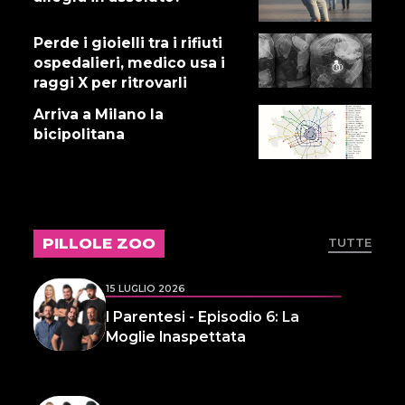
Perde i gioielli tra i rifiuti
16 LUGLIO 2026
ospedalieri, medico usa i
Dove abita Ennio 103: Revisione
raggi X per ritrovarli
alle vacche
Arriva a Milano la
bicipolitana
16 LUGLIO 2026
Storie Fuffa 13
PILLOLE ZOO
TUTTE
15 LUGLIO 2026
I Parentesi - Episodio 6: La
Moglie Inaspettata