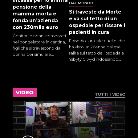
Incassa per 10 anni la
DAL MONDO
pensione della
Si traveste da Morte
mamma morta e
e va sul tetto di un
fonda un’azienda
ospedale per fissare i
con 230mila euro
pazienti in cura
Genitori e nonni conservati
Episodio surreale quello che
nel congelatore in cantina,
ha visto un 26enne gallese
figli che si travestono da
salire sul tetto dell’ospedale
donna per simulare...
Ysbyty Clwyd indossando...
VIDEO
TUTTI I VIDEO