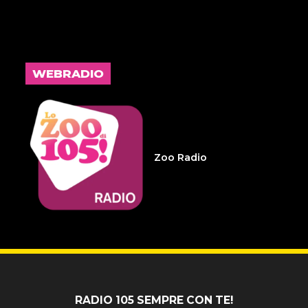
14 LUGLIO 2026
L'inspiegabile virtù dei
frammenti d'anima 32
WEBRADIO
14 LUGLIO 2026
Infameria Telefonica -
Sospensione patente
Zoo Radio
14 LUGLIO 2026
Pelu 24
RADIO 105 SEMPRE CON TE!