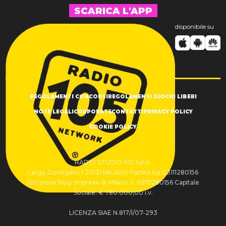
SCARICA L'APP
disponibile su
REGOLAMENTI CONCORSI
REGOLAMENTI GIOCHI LIBERI
NOTE LEGALI
CORPORATE
CONTATTI
PRIVACY POLICY
COOKIE POLICY
RADIO STUDIO 105 S.p.A.
Largo Donegani, 1 20121 MILANO Partita Iva 03111280156
Iscrizione Reg. Imprese di Milano n. 03111280156 Capitale
Sociale: € 780.000,00 i.v.
LICENZA SIAE N.817/I/07-293