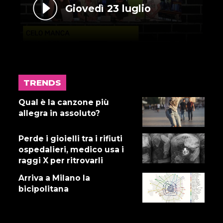
Giovedì 23 luglio
TRENDS
17 LUGLIO 2026
Gnano 5 - Episodio 14
Qual è la canzone più
allegra in assoluto?
Perde i gioielli tra i rifiuti
16 LUGLIO 2026
ospedalieri, medico usa i
Dove abita Ennio 103: Revisione
raggi X per ritrovarli
alle vacche
Arriva a Milano la
bicipolitana
16 LUGLIO 2026