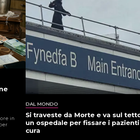
one
DAL MONDO
Si traveste da Morte e va sul tetto
ore in
un ospedale per fissare i pazienti
 per
cura