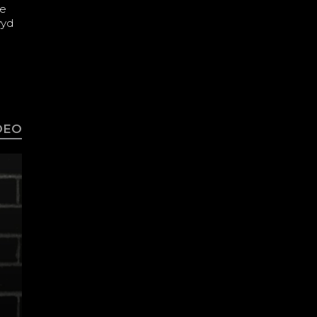
ne
wyd
IDEO