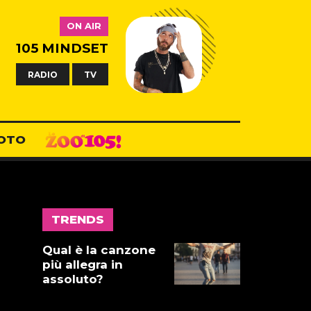
17 LUGLIO 2026
ON AIR
105 MINDSET
Gnano 5 -
Episodio 14
RADIO
TV
16 LUGLIO 2026
Dove abita
OTO
Ennio 103:
Revisione alle
vacche
16 LUGLIO 2026
TRENDS
Storie Fuffa 13
Qual è la canzone
più allegra in
assoluto?
15 LUGLIO 2026
I Parentesi -