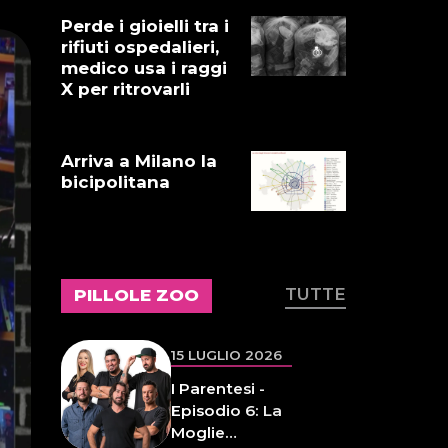
Episodio 6: La
Perde i gioielli tra i
Moglie
rifiuti ospedalieri,
Inaspettata
medico usa i raggi
X per ritrovarli
15 LUGLIO 2026
I Puglieni: La
Arriva a Milano la
sorpresa finale
bicipolitana
15 LUGLIO 2026
Heidi 2 -
Episodio 73:
TUTTE
PILLOLE ZOO
Caldo estremo
14 LUGLIO 2026
L'inspiegabile
virtù dei
frammenti