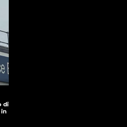
 di
 in