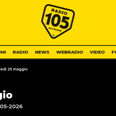
Radio 105
MI
RADIO
NEWS
WEBRADIO
VIDEO
F
edì 25 maggio
gio
-05-2026