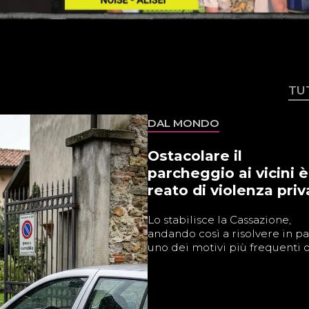
TU
DAL MONDO
Ostacolare il
parcheggio ai vicini è
reato di violenza priv
Lo stabilisce la Cassazione,
andando così a risolvere in pa
uno dei motivi più frequenti di