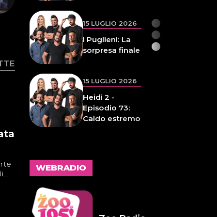
d'anima 32
14 LUGLIO 2026
Infameria
Telefonica -
Sospensione
TTE
patente
14 LUGLIO 2026
Pelu 24
ata
rte
WEBRADIO
...