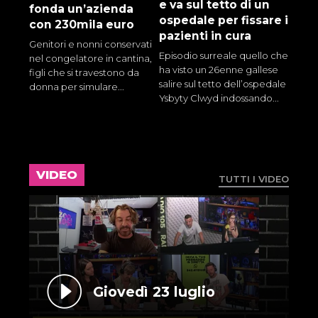
e va sul tetto di un
fonda un’azienda
ospedale per fissare i
con 230mila euro
pazienti in cura
Genitori e nonni conservati
Episodio surreale quello che
nel congelatore in cantina,
ha visto un 26enne gallese
figli che si travestono da
salire sul tetto dell’ospedale
donna per simulare...
Ysbyty Clwyd indossando...
VIDEO
TUTTI I VIDEO
Giovedì 23 luglio