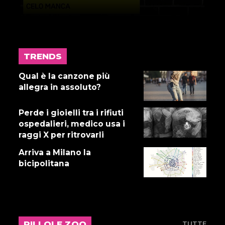
TRENDS
17 LUGLIO 2026
Gnano 5 - Episodio 14
Qual è la canzone più
allegra in assoluto?
Perde i gioielli tra i rifiuti
16 LUGLIO 2026
ospedalieri, medico usa i
Dove abita Ennio 103: Revisione
raggi X per ritrovarli
alle vacche
Arriva a Milano la
bicipolitana
16 LUGLIO 2026
Storie Fuffa 13
PILLOLE ZOO
TUTTE