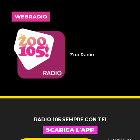
L'inspiegabile virtù dei
frammenti d'anima 32
WEBRADIO
14 LUGLIO 2026
Infameria Telefonica -
Sospensione patente
Zoo Radio
14 LUGLIO 2026
Pelu 24
RADIO 105 SEMPRE CON TE!
SCARICA L'APP
disponibile su