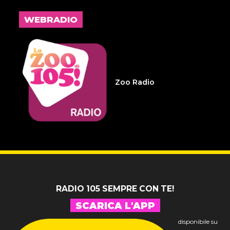
L'inspiegabile virtù dei
frammenti d'anima 32
WEBRADIO
14 LUGLIO 2026
Infameria Telefonica -
Sospensione patente
Zoo Radio
14 LUGLIO 2026
Pelu 24
RADIO 105 SEMPRE CON TE!
SCARICA L'APP
disponibile su