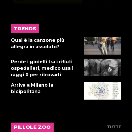
TRENDS
17 LUGLIO 2026
Gnano 5 - Episodio 14
Qual è la canzone più
allegra in assoluto?
Perde i gioielli tra i rifiuti
16 LUGLIO 2026
ospedalieri, medico usa i
Dove abita Ennio 103: Revisione
raggi X per ritrovarli
alle vacche
Arriva a Milano la
bicipolitana
16 LUGLIO 2026
Storie Fuffa 13
PILLOLE ZOO
TUTTE