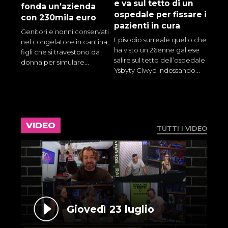
e va sul tetto di un
fonda un’azienda
ospedale per fissare i
con 230mila euro
pazienti in cura
Genitori e nonni conservati
Episodio surreale quello che
nel congelatore in cantina,
ha visto un 26enne gallese
figli che si travestono da
salire sul tetto dell’ospedale
donna per simulare...
Ysbyty Clwyd indossando...
VIDEO
TUTTI I VIDEO
Giovedì 23 luglio