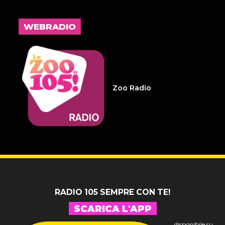
L'inspiegabile virtù dei
frammenti d'anima 32
WEBRADIO
14 LUGLIO 2026
Infameria Telefonica -
Sospensione patente
Zoo Radio
14 LUGLIO 2026
Pelu 24
RADIO 105 SEMPRE CON TE!
SCARICA L'APP
disponibile su