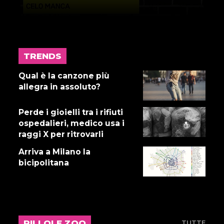
TRENDS
17 LUGLIO 2026
Gnano 5 - Episodio 14
Qual è la canzone più
allegra in assoluto?
Perde i gioielli tra i rifiuti
16 LUGLIO 2026
ospedalieri, medico usa i
Dove abita Ennio 103: Revisione
raggi X per ritrovarli
alle vacche
Arriva a Milano la
bicipolitana
16 LUGLIO 2026
Storie Fuffa 13
PILLOLE ZOO
TUTTE