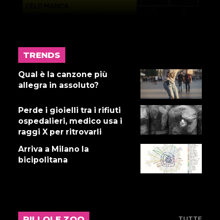
TRENDS
17 LUGLIO 2026
Gnano 5 - Episodio 14
Qual è la canzone più
allegra in assoluto?
Perde i gioielli tra i rifiuti
16 LUGLIO 2026
ospedalieri, medico usa i
Dove abita Ennio 103: Revisione
raggi X per ritrovarli
alle vacche
Arriva a Milano la
bicipolitana
16 LUGLIO 2026
Storie Fuffa 13
PILLOLE ZOO
TUTTE