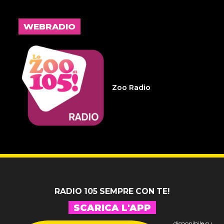
L'inspiegabile virtù dei
frammenti d'anima 32
WEBRADIO
14 LUGLIO 2026
Infameria Telefonica -
Sospensione patente
Zoo Radio
14 LUGLIO 2026
Pelu 24
RADIO 105 SEMPRE CON TE!
SCARICA L'APP
disponibile su