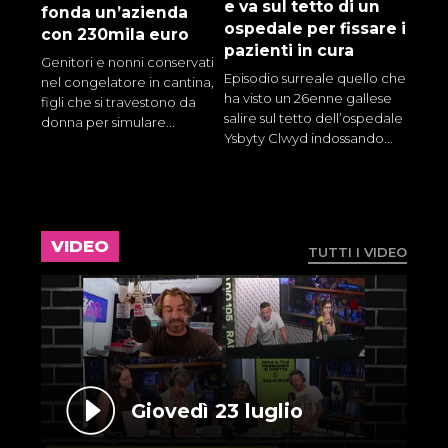
e va sul tetto di un
fonda un’azienda
ospedale per fissare i
con 230mila euro
pazienti in cura
Genitori e nonni conservati
Episodio surreale quello che
nel congelatore in cantina,
ha visto un 26enne gallese
figli che si travestono da
salire sul tetto dell’ospedale
donna per simulare...
Ysbyty Clwyd indossando...
VIDEO
TUTTI I VIDEO
Giovedì 23 luglio