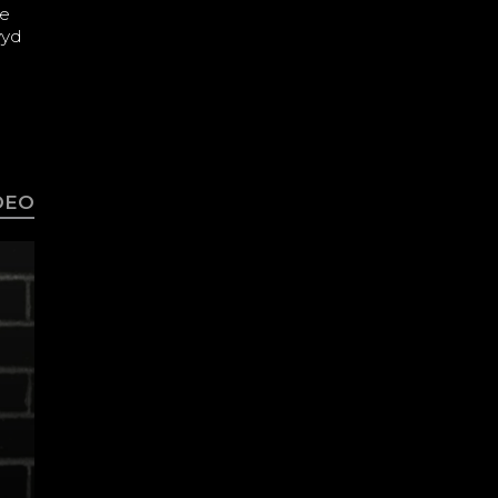
ne
wyd
IDEO