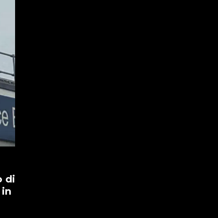
 di
 in