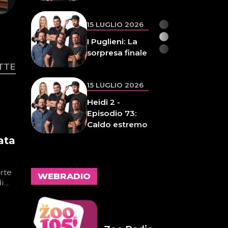
d'anima 32
14 LUGLIO 2026
Infameria
Telefonica -
Sospensione
TTE
patente
14 LUGLIO 2026
Pelu 24
ata
rte
WEBRADIO
...