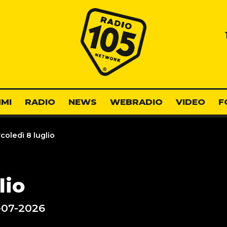
Radio 105
MI
RADIO
NEWS
WEBRADIO
VIDEO
F
oledì 8 luglio
lio
-07-2026