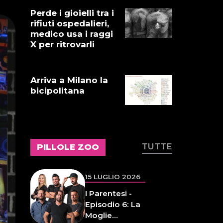
Episodio 6: La
Perde i gioielli tra i
Moglie
rifiuti ospedalieri,
Inaspettata
medico usa i raggi
X per ritrovarli
15 LUGLIO 2026
I Puglieni: La
Arriva a Milano la
sorpresa finale
bicipolitana
15 LUGLIO 2026
Heidi 2 -
Episodio 73:
TUTTE
PILLOLE ZOO
Caldo estremo
14 LUGLIO 2026
L'inspiegabile
virtù dei
frammenti