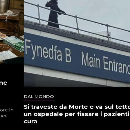
one
DAL MONDO
Si traveste da Morte e va sul tetto
ore in
un ospedale per fissare i pazienti
 per
cura