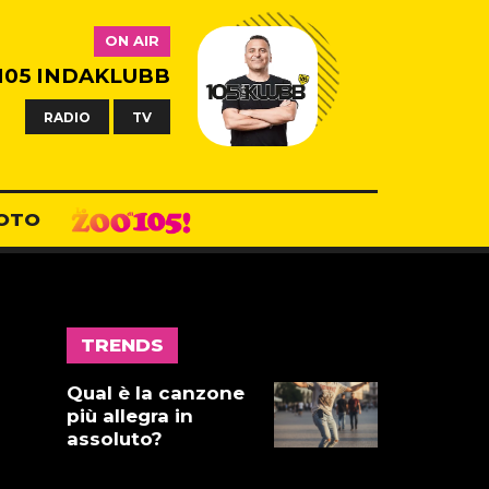
17 LUGLIO 2026
ON AIR
105 INDAKLUBB
Gnano 5 -
Episodio 14
RADIO
TV
16 LUGLIO 2026
Dove abita
OTO
Ennio 103:
Revisione alle
vacche
16 LUGLIO 2026
TRENDS
Storie Fuffa 13
Qual è la canzone
più allegra in
assoluto?
15 LUGLIO 2026
I Parentesi -