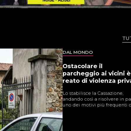
TU
DAL MONDO
Ostacolare il
parcheggio ai vicini è
reato di violenza priv
Lo stabilisce la Cassazione,
andando così a risolvere in pa
uno dei motivi più frequenti di