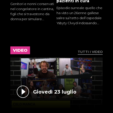
pazienti in cura
Genitori e nonni conservati
Episodio surreale quello che
nel congelatore in cantina,
ha visto un 26enne gallese
figli che si travestono da
salire sul tetto dell’ospedale
donna per simulare...
Ysbyty Clwyd indossando...
VIDEO
TUTTI I VIDEO
Giovedì 23 luglio