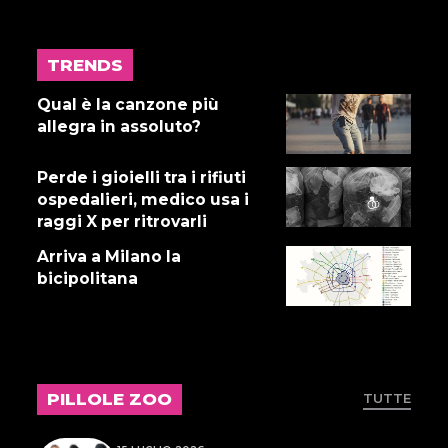
TRENDS
17 LUGLIO 2026
Gnano 5 - Episodio 14
Qual è la canzone più
allegra in assoluto?
Perde i gioielli tra i rifiuti
16 LUGLIO 2026
ospedalieri, medico usa i
Dove abita Ennio 103: Revisione
raggi X per ritrovarli
alle vacche
Arriva a Milano la
bicipolitana
16 LUGLIO 2026
Storie Fuffa 13
PILLOLE ZOO
TUTTE