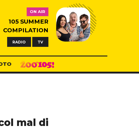
ON AIR
105 SUMMER
COMPILATION
RADIO
TV
OTO
col mal di