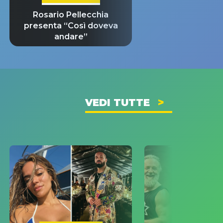
Rosario Pellecchia
presenta “Così doveva
andare”
VEDI TUTTE