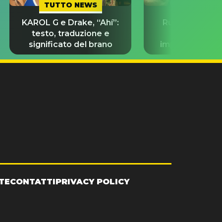
TUTTO NEWS
TUTTO NE
KAROL G e Drake, “Ahí”:
Russell Crowe 
testo, traduzione e
forma fisi
significato del brano
impeccabile p
Last Drui
TE
CONTATTI
PRIVACY POLICY