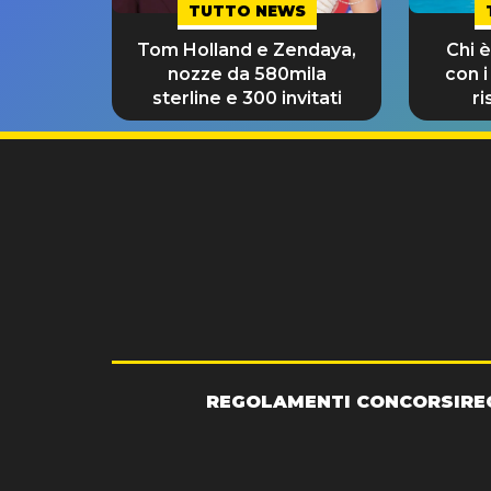
TUTTO NEWS
Tom Holland e Zendaya,
Chi è
nozze da 580mila
con i
sterline e 300 invitati
ri
REGOLAMENTI CONCORSI
RE