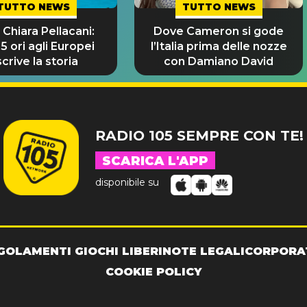
TUTTO NEWS
TUTTO NEWS
 Chiara Pellacani:
Dove Cameron si gode
 5 ori agli Europei
l’Italia prima delle nozze
scrive la storia
con Damiano David
RADIO 105 SEMPRE CON TE!
SCARICA L'APP
disponibile su
GOLAMENTI GIOCHI LIBERI
NOTE LEGALI
CORPORA
COOKIE POLICY