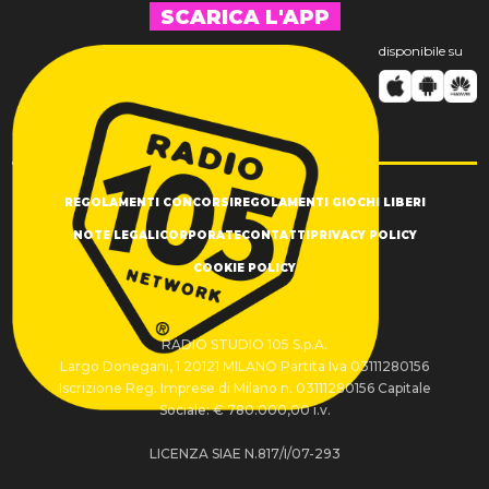
SCARICA L'APP
disponibile su
REGOLAMENTI CONCORSI
REGOLAMENTI GIOCHI LIBERI
NOTE LEGALI
CORPORATE
CONTATTI
PRIVACY POLICY
COOKIE POLICY
RADIO STUDIO 105 S.p.A.
Largo Donegani, 1 20121 MILANO Partita Iva 03111280156
Iscrizione Reg. Imprese di Milano n. 03111280156 Capitale
Sociale: € 780.000,00 i.v.
LICENZA SIAE N.817/I/07-293