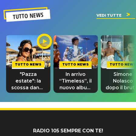
TUTTO NEWS
VEDI TUTTE
TUTTO NEWS
TUTTO NEWS
TUTTO NEWS
"Pazza
In arrivo
Simone
estate": la
“Timeless”, il
Nolasco
scossa dance
nuovo album
dopo il brut
di Sara
di Prince con
incidente:
Tommasi
10 brani
"Sono così
inediti
grato alla
vita"
RADIO 105 SEMPRE CON TE!