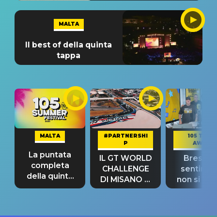
MALTA
Il best of della quinta
tappa
MALTA
#PARTNERSHI
105 TAKE
P
AWAY
La puntata
IL GT WORLD
Bresh: "I
completa
CHALLENGE
sentime
della quinta
DI MISANO si
non si pr
tappa
riconferma
fino alla n
un GRANDE
prima"
SUCCESSO!