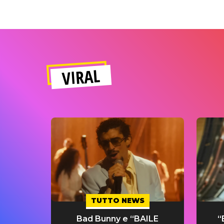
VIRAL
TUTTO NEWS
Bad Bunny e “BAILE
“