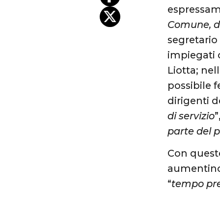
espressame
Comune, do
segretario 
impiegati 
Liotta; nel
possibile f
dirigenti 
di servizio
”
parte del 
Con queste
aumentino,
“
tempo prez