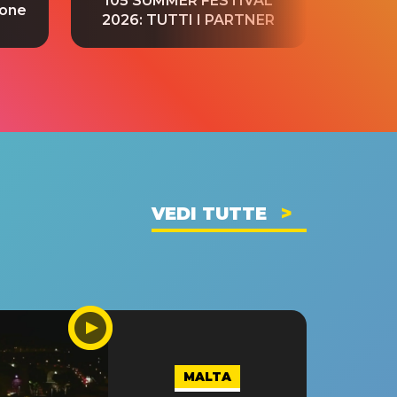
105 SUMMER FESTIVAL
ione
tradu
2026: TUTTI I PARTNER
VEDI TUTTE
MALTA