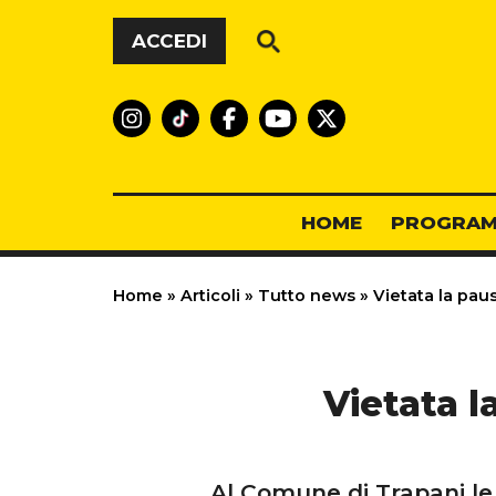
Vai al contenuto
ACCEDI
HOME
PROGRAM
Home
»
Articoli
»
Tutto news
»
Vietata la paus
Vietata l
Al Comune di Trapani le