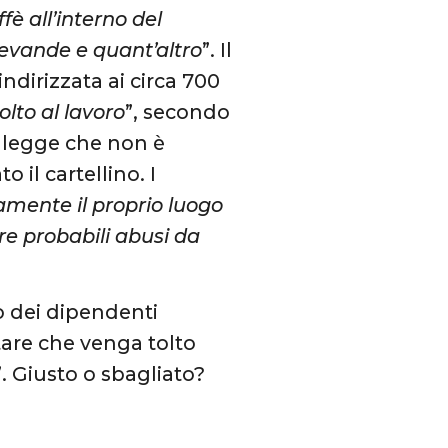
fè all’interno del
bevande e quant’altro
”. Il
indirizzata ai circa 700
lto al lavoro
”, secondo
si legge che non è
 il cartellino. I
ente il proprio luogo
re probabili abusi da
ro dei dipendenti
tare che venga tolto
”. Giusto o sbagliato?