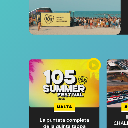
MALTA
#
La puntata completa
CHAL
della quinta tappa