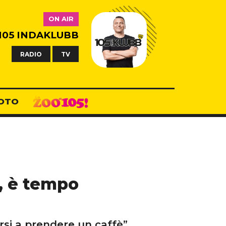
ON AIR
105 INDAKLUBB
RADIO
TV
OTO
i, è tempo
si a prendere un caffè”.