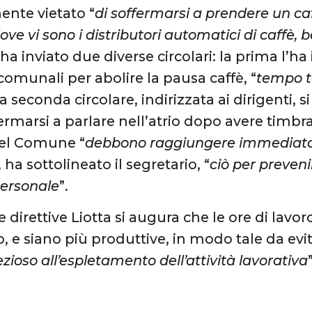
nte vietato “
di soffermarsi a prendere un caf
ve vi sono i distributori automatici di caffè, 
ha inviato due diverse circolari: la prima l’ha 
comunali per abolire la pausa caffè, “
tempo to
la seconda circolare, indirizzata ai dirigenti, 
ermarsi a parlare nell’atrio dopo avere timbrato
del Comune “
debbono raggiungere immediatam
, ha sottolineato il segretario, “
ciò per preveni
personale
”.
 direttive Liotta si augura che le ore di lavo
 e siano più produttive, in modo tale da evi
ioso all’espletamento dell’attività lavorativa