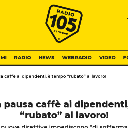
Radio 105
MI
RADIO
NEWS
WEBRADIO
VIDEO
F
a caffè ai dipendenti, è tempo “rubato” al lavoro!
a pausa caffè ai dipendent
“rubato” al lavoro!
 nuove direttive impediscono “di soffermar