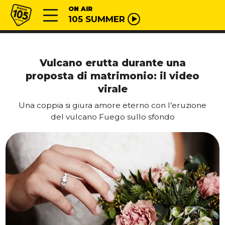
Vai al contenuto
Radio 105
ON AIR
105 SUMMER
Vulcano erutta durante una
proposta di matrimonio: il video
virale
Una coppia si giura amore eterno con l’eruzione
del vulcano Fuego sullo sfondo