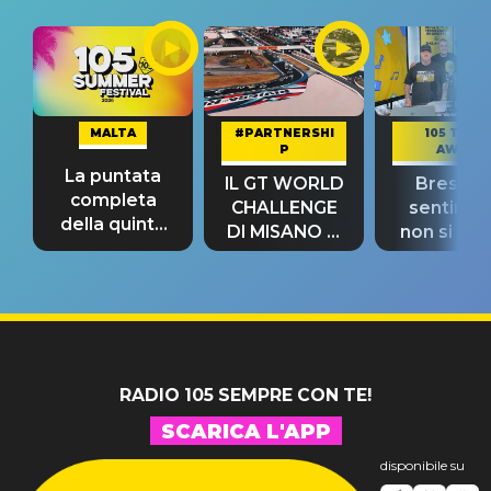
MALTA
#PARTNERSHI
105 TAKE
P
AWAY
La puntata
IL GT WORLD
Bresh: "I
completa
CHALLENGE
sentime
della quinta
DI MISANO si
non si pr
tappa
riconferma
fino alla n
un GRANDE
prima"
SUCCESSO!
RADIO 105 SEMPRE CON TE!
SCARICA L'APP
disponibile su