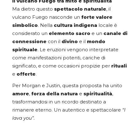
Il vulcano Fuego tra mito e spiritualità
Ma dietro questo
spettacolo naturale
, il
vulcano Fuego nasconde un
forte valore
simbolico
. Nella
cultura indigena
locale è
considerato un
elemento sacro
e un
canale di
connessione
con il
divino
e il
mondo
spirituale
. Le eruzioni vengono interpretate
come manifestazioni potenti, cariche di
significato, e come occasioni propizie per
rituali
e
offerte
.
Per Morgan e Justin, questa proposta ha unito
amore
,
forza della natura
e
spiritualità
,
trasformandosi in un ricordo destinato a
rimanere eterno. Un autentico e spettacolare
“I
lava you”.