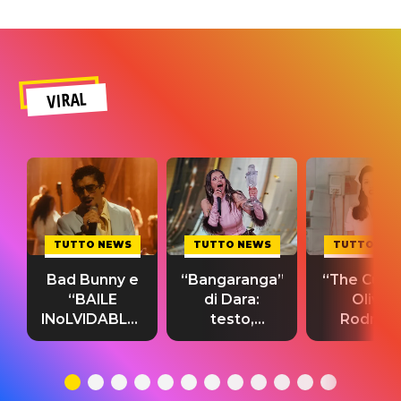
VIRAL
TUTTO NEWS
TUTTO NEWS
TUTTO NE
Bad Bunny e
“Bangaranga”
“The Cure”
“BAILE
di Dara:
Olivia
INoLVIDABLE”:
testo,
Rodrigo
testo,
traduzione e
testo,
traduzione e
significato
traduzion
significato
del singolo
significa