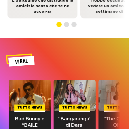
L'abitudine che distrugge le
Troppo occupati:
amicizie senza che te ne
vedere un amico r
accorga
settimane di pi
VIRAL
TUTTO NEWS
TUTTO NEWS
TUTTO NE
Bad Bunny e
“Bangaranga”
“The Cure”
“BAILE
di Dara:
Olivia