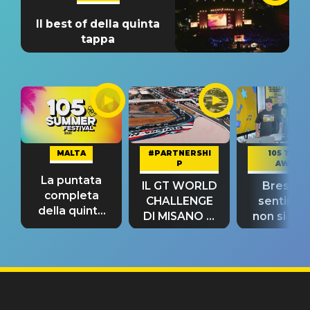
Il best of della quinta
tappa
MALTA
#PARTNERSHI
105 TAKE
P
AWAY
La puntata
IL GT WORLD
Bresh: "I
completa
CHALLENGE
sentime
della quinta
DI MISANO si
non si pr
tappa
riconferma
fino alla n
un GRANDE
prima"
SUCCESSO!