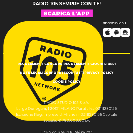
RADIO 105 SEMPRE CON TE!
SCARICA L'APP
disponibile su
REGOLAMENTI CONCORSI
REGOLAMENTI GIOCHI LIBERI
NOTE LEGALI
CORPORATE
CONTATTI
PRIVACY POLICY
COOKIE POLICY
RADIO STUDIO 105 S.p.A.
Largo Donegani, 1 20121 MILANO Partita Iva 03111280156
Iscrizione Reg. Imprese di Milano n. 03111280156 Capitale
Sociale: € 780.000,00 i.v.
LICENZA SIAE N.817/I/07-293