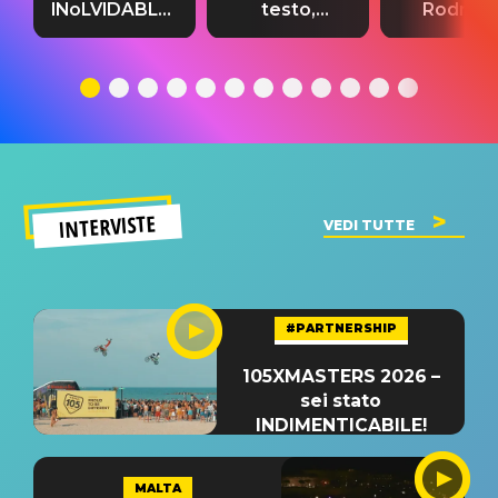
INoLVIDABLE”:
testo,
Rodrigo
testo,
traduzione e
testo,
traduzione e
significato
traduzion
significato
del singolo
significa
INTERVISTE
VEDI TUTTE
#PARTNERSHIP
105XMASTERS 2026 –
sei stato
INDIMENTICABILE!
MALTA