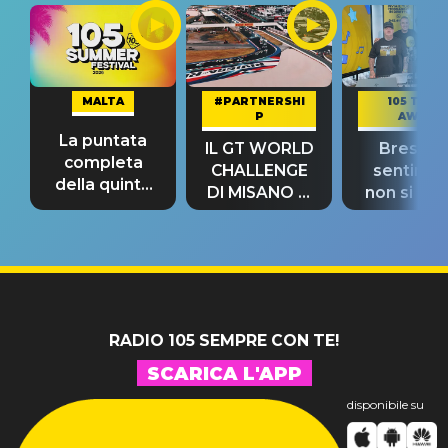
MALTA
#PARTNERSHI
105 TAKE
P
AWAY
La puntata
IL GT WORLD
Bresh: "I
completa
CHALLENGE
sentime
della quinta
DI MISANO si
non si pr
tappa
riconferma
fino alla n
un GRANDE
prima"
SUCCESSO!
RADIO 105 SEMPRE CON TE!
SCARICA L'APP
disponibile su