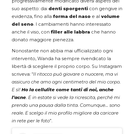
progressivamente modificato diversi aspetti del
suo aspetto: dai
denti sporgenti
con gengive in
evidenza, fino alla
forma del naso
e al
volume
del seno
. I cambiamenti hanno interessato
anche il viso, con
filler alle labbra
che hanno
donato maggiore pienezza.
Nonostante non abbia mai ufficializzato ogni
intervento, Wanda ha sempre rivendicato la
libertà di scegliere il proprio corpo. Su Instagram
scriveva: “
Il ritocco può giovare o nuocere, ma vi
assicuro che amo ogni centimetro del mio corpo.
E sì!
Ho la cellulite come tanti di noi, anche
l’acne
. E in estate si vede la ricrescita, perché mi
prendo una pausa dalla tinta. Comunque… sono
reale. E scelgo il mio profilo migliore da caricare
in rete per le foto
”.