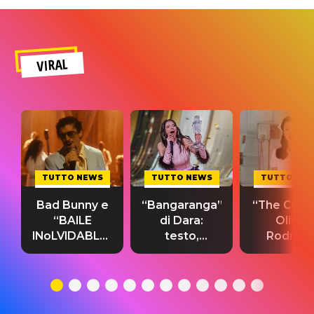
VIRAL
TUTTO NEWS
TUTTO NEWS
TUTTO NE
Bad Bunny e
“Bangaranga”
“The Cure”
“BAILE
di Dara:
Olivia
INoLVIDABLE”:
testo,
Rodrigo
testo,
traduzione e
testo,
traduzione e
significato
traduzion
significato
del singolo
significa