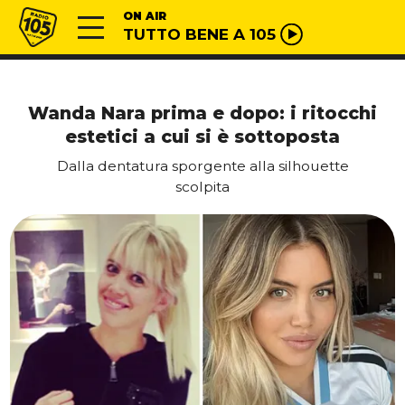
Vai al contenuto
Radio 105
ON AIR
TUTTO BENE A 105
Wanda Nara prima e dopo: i ritocchi
estetici a cui si è sottoposta
Dalla dentatura sporgente alla silhouette
scolpita