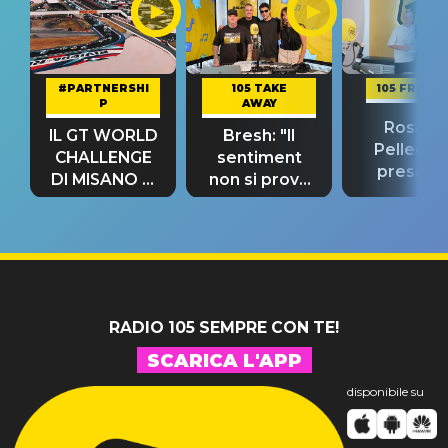
#PARTNERSHI
105 TAKE
105 FRIEND
P
AWAY
Rosario
IL GT WORLD
Bresh: "Il
Pellecch
CHALLENGE
sentiment
present
DI MISANO si
non si prova
“Così dov
riconferma
fino alla notte
andare
un GRANDE
prima"
SUCCESSO!
RADIO 105 SEMPRE CON TE!
SCARICA L'APP
disponibile su