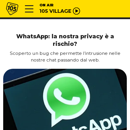
Vai al contenuto
Radio 105
ON AIR
105 VILLAGE
WhatsApp: la nostra privacy è a
rischio?
Scoperto un bug che permette l’intrusione nelle
nostre chat passando dal web.