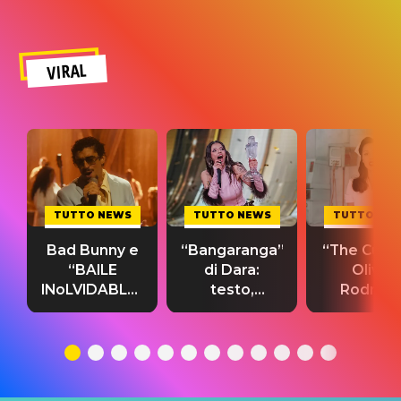
VIRAL
TUTTO NEWS
TUTTO NEWS
TUTTO NE
Bad Bunny e
“Bangaranga”
“The Cure”
“BAILE
di Dara:
Olivia
INoLVIDABLE”:
testo,
Rodrigo
testo,
traduzione e
testo,
traduzione e
significato
traduzion
significato
del singolo
significa