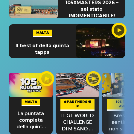
105XMASTERS 2026 –
sei stato
INDIMENTICABILE!
MALTA
Il best of della quinta
tappa
MALTA
#PARTNERSHI
105 TAKE
P
AWAY
La puntata
IL GT WORLD
Bresh: "I
completa
CHALLENGE
sentime
della quinta
DI MISANO si
non si pr
tappa