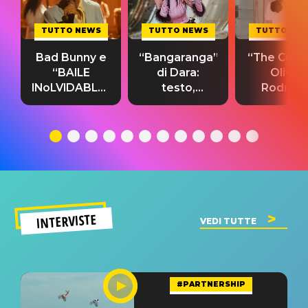
TUTTO NEWS
TUTTO NEWS
TUTTO NE
Bad Bunny e
“Bangaranga”
“The Cure”
“BAILE
di Dara:
Olivia
INoLVIDABLE”:
testo,
Rodrigo
testo,
traduzione e
testo,
traduzione e
significato
traduzion
significato
del singolo
significa
INTERVISTE
VEDI TUTTE
#PARTNERSHIP