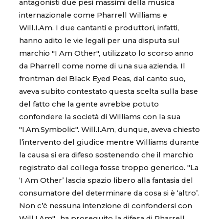
antagonisti due pesi massimi della musica
internazionale come Pharrell Williams e
Will.I.Am. I due cantanti e produttori, infatti,
hanno adito le vie legali per una disputa sul
marchio "I Am Other", utilizzato lo scorso anno
da Pharrell come nome di una sua azienda. Il
frontman dei Black Eyed Peas, dal canto suo,
aveva subito contestato questa scelta sulla base
del fatto che la gente avrebbe potuto
confondere la società di Williams con la sua
"I.Am.Symbolic". Will.I.Am, dunque, aveva chiesto
l’intervento del giudice mentre Williams durante
la causa si era difeso sostenendo che il marchio
registrato dal collega fosse troppo generico. "La
‘I Am Other’ lascia spazio libero alla fantasia del
consumatore del determinare da cosa si è ‘altro’.
Non c’è nessuna intenzione di confondersi con
Will.I.Am", ha proseguito la difesa di Pharrell,