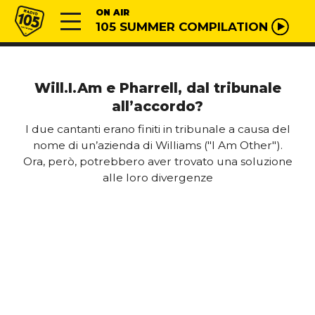
Vai al contenuto
Radio 105
ON AIR
105 SUMMER COMPILATION
Will.I.Am e Pharrell, dal tribunale
all’accordo?
I due cantanti erano finiti in tribunale a causa del
nome di un’azienda di Williams ("I Am Other").
Ora, però, potrebbero aver trovato una soluzione
alle loro divergenze