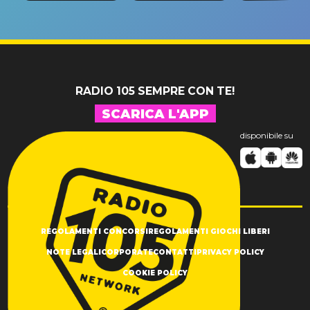
riconferma
fino alla n
un GRANDE
prima"
SUCCESSO!
RADIO 105 SEMPRE CON TE!
SCARICA L'APP
disponibile su
REGOLAMENTI CONCORSI
REGOLAMENTI GIOCHI LIBERI
NOTE LEGALI
CORPORATE
CONTATTI
PRIVACY POLICY
COOKIE POLICY