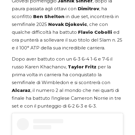
Giovedì pomeriggio
Jannik Sinner
, dopo la
paura passata agli ottavi con
Dimitrov
, ha
sconfitto
Ben Shelton
in due set, incontrerà in
semifinale 2025
Novak Djokovic
, che con
qualche difficoltà ha battuto
Flavio Cobolli
ed
ora punterà a sollevare il suo titolo del Slam n. 25
e il 100° ATP della sua incredibile carriera.
Dopo aver battuto con un 6-3 6-4 1-6 e 7-6 il
russo Karen Khachanov,
Taylor Fritz
per la
prima volta in carriera ha conquistato la
semifinale di Wimbledon e si scontrerà con
Alcaraz
, il numero 2 al mondo che nei quarti di
finale ha battuto l’inglese Cameron Norrie in tre
set e con il punteggio di 6-2 6-3 e 6-3.