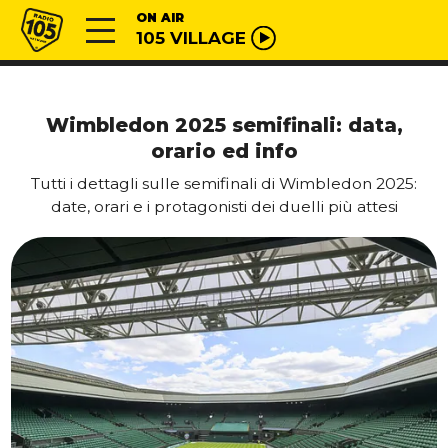
Vai al contenuto
Radio 105
ON AIR
105 VILLAGE
Wimbledon 2025 semifinali: data,
orario ed info
Tutti i dettagli sulle semifinali di Wimbledon 2025:
date, orari e i protagonisti dei duelli più attesi