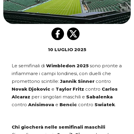
10 LUGLIO 2025
Le semifinali di
Wimbledon 2025
sono pronte a
infiammare i campi londinesi, con duelli che
promettono scintille:
Jannik Sinner
contro
Novak Djokovic
e
Taylor Fritz
contro
Carlos
Alcaraz
per i singolari maschili e
Sabalenka
contro
Anisimova
e
Bencic
contro
Swiatek
.
Chi giocherà nelle semifinali maschili