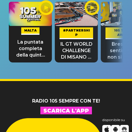
MALTA
#PARTNERSHI
105 TAKE
P
AWAY
La puntata
IL GT WORLD
Bresh: "I
completa
CHALLENGE
sentime
della quinta
DI MISANO si
non si pr
tappa
riconferma
fino alla n
un GRANDE
prima"
SUCCESSO!
RADIO 105 SEMPRE CON TE!
SCARICA L'APP
disponibile su