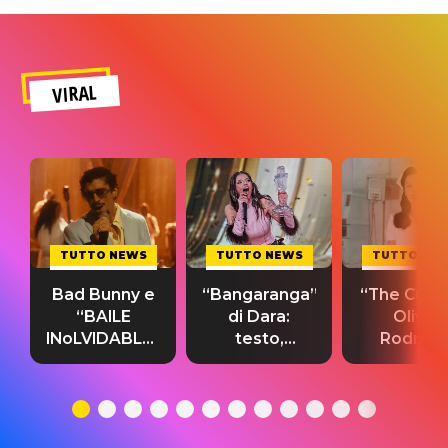
VIRAL
TUTTO NEWS
TUTTO NEWS
TUTTO NE
Bad Bunny e
“Bangaranga”
“The Cure”
“BAILE
di Dara:
Olivia
INoLVIDABLE”:
testo,
Rodrigo
testo,
traduzione e
testo,
traduzione e
significato
traduzion
significato
del singolo
significa