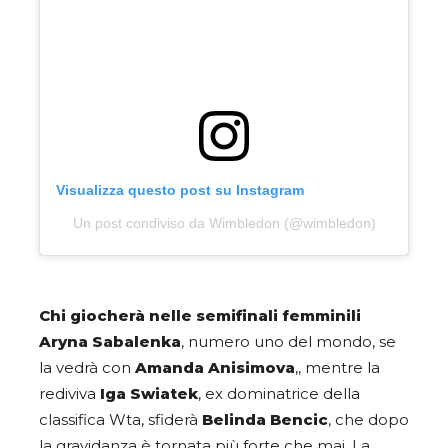
Visualizza questo post su Instagram
Un post condiviso da Wimbledon (@wimbledon)
Chi giocherà nelle semifinali femminili
Aryna Sabalenka
, numero uno del mondo, se
la vedrà con
Amanda Anisimova
,, mentre la
rediviva
Iga Swiatek
, ex dominatrice della
classifica Wta, sfiderà
Belinda Bencic
, che dopo
la gravidanza è tornata più forte che mai. La