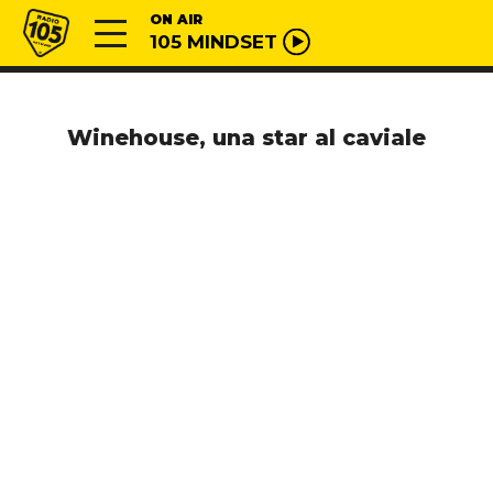
Vai al contenuto
Radio 105
ON AIR
105 MINDSET
Winehouse, una star al caviale