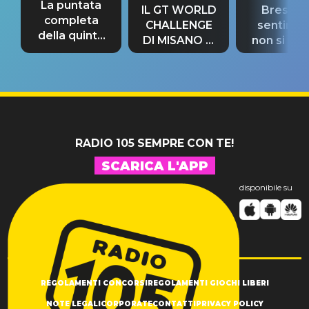
La puntata
IL GT WORLD
Bresh: "I
completa
CHALLENGE
sentime
della quinta
DI MISANO si
non si pr
tappa
riconferma
fino alla n
un GRANDE
prima"
SUCCESSO!
RADIO 105 SEMPRE CON TE!
SCARICA L'APP
disponibile su
REGOLAMENTI CONCORSI
REGOLAMENTI GIOCHI LIBERI
NOTE LEGALI
CORPORATE
CONTATTI
PRIVACY POLICY