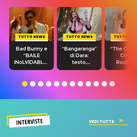
TUTTO NEWS
TUTTO NEWS
TUTTO NE
Bad Bunny e
“Bangaranga”
“The Cure”
“BAILE
di Dara:
Olivia
INoLVIDABLE”:
testo,
Rodrigo
testo,
traduzione e
testo,
traduzione e
significato
traduzion
significato
del singolo
significa
INTERVISTE
VEDI TUTTE