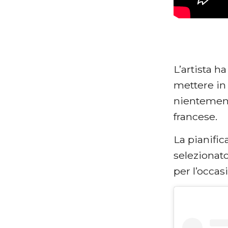
L’artista ha
mettere in
nientemen
francese.
La pianific
selezionato
per l’occas