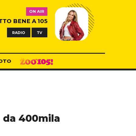
ON AIR
TTO BENE A 105
RADIO
TV
OTO
s da 400mila