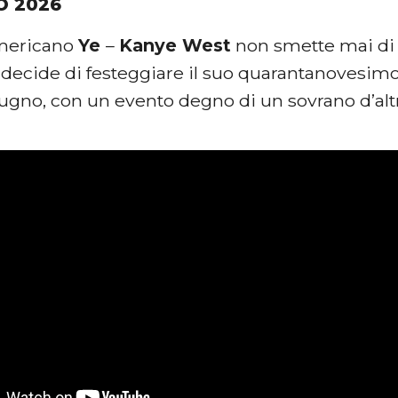
O 2026
americano
Ye
–
Kanye West
non smette mai di s
 decide di festeggiare il suo quarantanovesim
iugno, con un evento degno di un sovrano d’alt