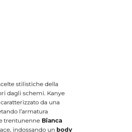
celte stilistiche della
ori dagli schemi. Kanye
, caratterizzato da una
letando l’armatura
lie trentunenne
Bianca
dace, indossando un
body