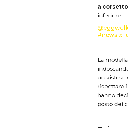
a corsetto
inferiore.
@eggwol
#news
♬ o
La modella 
indossando
un vistoso
rispettare
hanno decis
posto dei c