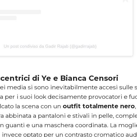
Un post condiviso da Gadir Rajab (@gadirrajab)
ccentrici di Ye e Bianca Censori
i dei media si sono inevitabilmente accesi sulle s
a per i suoi look decisamente provocatori e fu
lcato la scena con un
outfit totalmente nero
a abbinata a pantaloni e stivali in pelle, comp
 con guanti e una maschera coordinata. La mog
 invece optato per un contrasto cromatico au