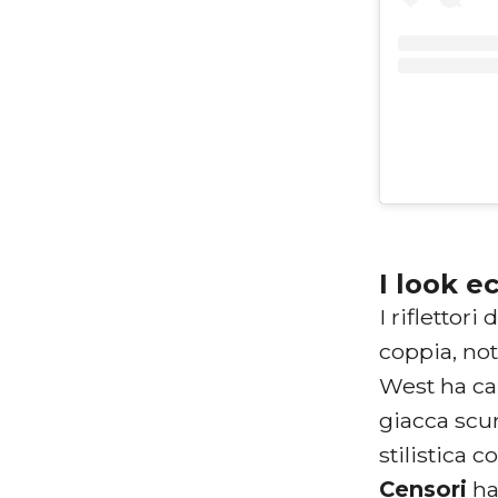
I look e
I riflettor
coppia, not
West ha ca
giacca scur
stilistica
Censori
ha