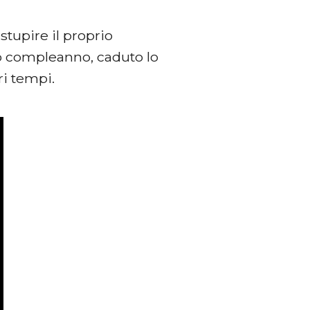
tupire il proprio
o compleanno, caduto lo
ri tempi.