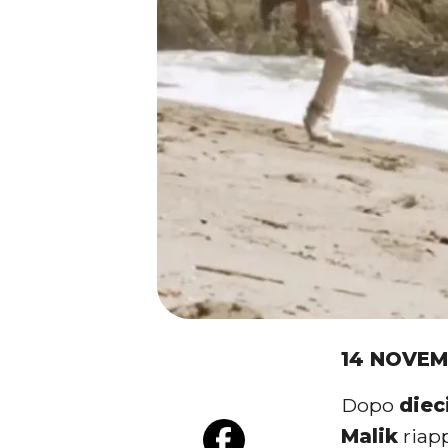
14 NOVEM
Dopo
diec
Malik
riap