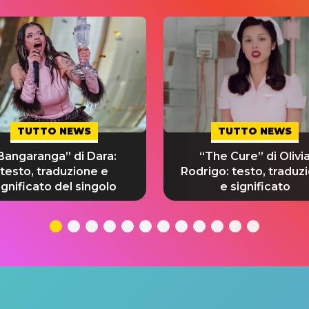
TUTTO NEWS
TUTTO NEWS
Bangaranga” di Dara:
“The Cure” di Olivi
testo, traduzione e
Rodrigo: testo, traduz
ignificato del singolo
e significato