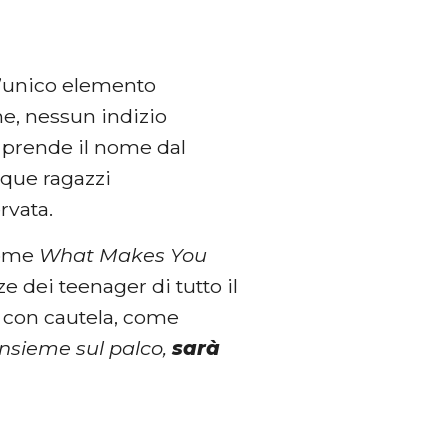
l’unico elemento
ne, nessun indizio
e prende il nome dal
nque ragazzi
rvata.
 come
What Makes You
e dei teenager di tutto il
e con cautela, come
insieme sul palco,
sarà