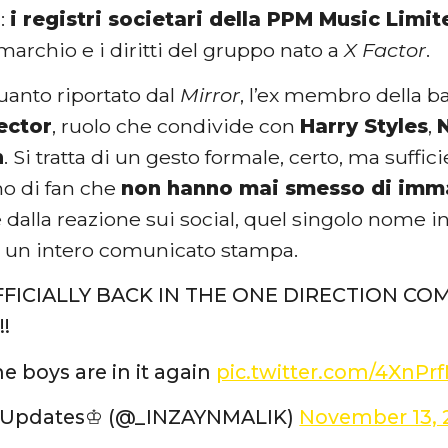
a:
i registri societari della PPM Music Limit
 marchio e i diritti del gruppo nato a
X Factor
.
anto riportato dal
Mirror
, l’ex membro della b
ector
, ruolo che condivide con
Harry Styles
,
N
n
. Si tratta di un gesto formale, certo, ma suffic
mo di fan che
non hanno mai smesso di imm
 dalla reazione sui social, quel singolo nome 
i un intero comunicato stampa.
FFICIALLY BACK IN THE ONE DIRECTION CO
!
he boys are in it again
pic.twitter.com/4XnPr
 Updates♔ (@_INZAYNMALIK)
November 13, 