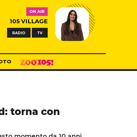
ON AIR
105 VILLAGE
RADIO
TV
OTO
d: torna con
uesto momento da 10 anni