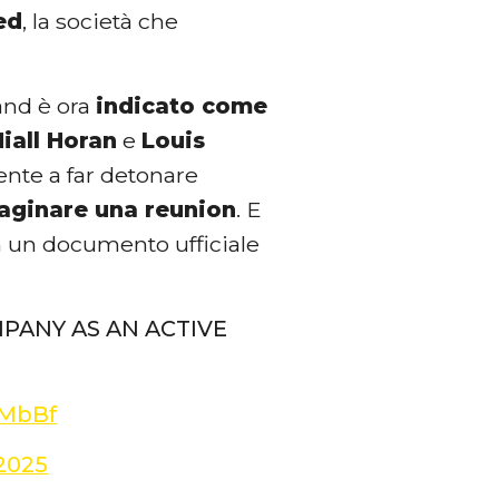
ed
, la società che
and è ora
indicato come
iall Horan
e
Louis
iente a far detonare
aginare una reunion
. E
in un documento ufficiale
MPANY AS AN ACTIVE
fMbBf
2025