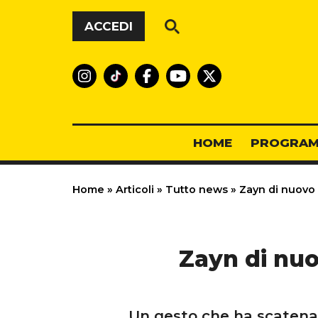
Vai al contenuto
ACCEDI
HOME
PROGRAM
Home
»
Articoli
»
Tutto news
»
Zayn di nuovo 
Zayn di nuo
Un gesto che ha scatena