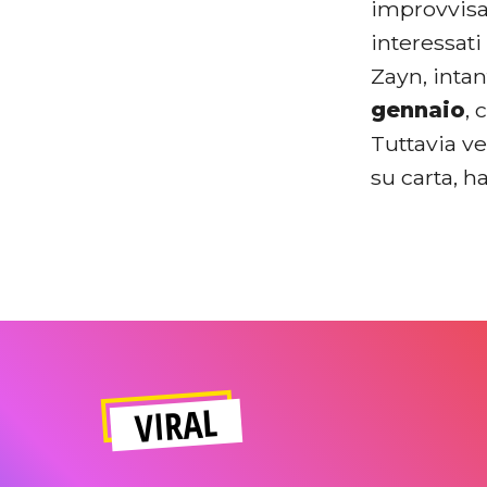
improvvisat
interessat
Zayn, intan
gennaio
, 
Tuttavia v
su carta, h
VIRAL