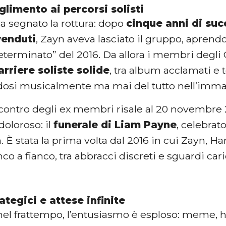
glimento ai percorsi solisti
va segnato la rottura: dopo
cinque anni di succ
venduti
, Zayn aveva lasciato il gruppo, aprendo
terminato” del 2016. Da allora i membri degli
arriere soliste solide
, tra album acclamati e 
dosi musicalmente ma mai del tutto nell’immag
ncontro degli ex membri risale al 20 novembre 
oloroso: il
funerale di Liam Payne
, celebrat
 stata la prima volta dal 2016 in cui Zayn, Har
nco a fianco, tra abbracci discreti e sguardi ca
rategici e attese infinite
, nel frattempo, l’entusiasmo è esploso: meme,