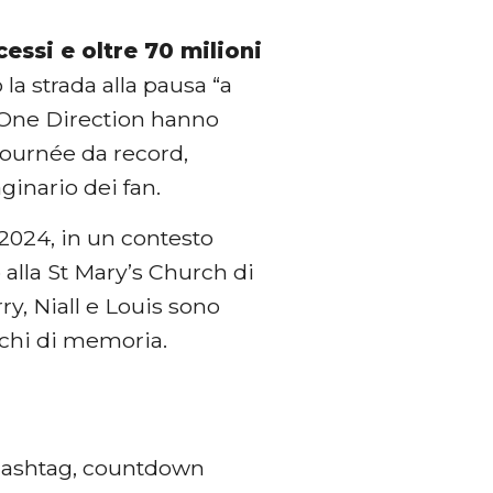
essi e oltre 70 milioni
 la strada alla pausa “a
 One Direction hanno
tournée da record,
inario dei fan.
2024, in un contesto
o alla St Mary’s Church di
ry, Niall e Louis sono
richi di memoria.
 hashtag, countdown