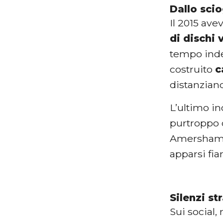
Dallo scio
Il 2015 ave
di dischi 
tempo inde
costruito
c
distanzian
L’ultimo i
purtroppo d
Amersham. È
apparsi fia
Silenzi st
Sui social