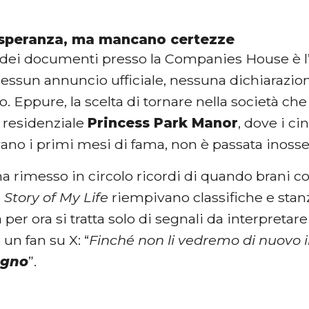
 speranza, ma mancano certezze
o dei documenti presso la Companies House è 
nessun annuncio ufficiale, nessuna dichiarazio
o. Eppure, la scelta di tornare nella società ch
residenziale
Princess Park Manor
, dove i ci
ano i primi mesi di fama, non è passata inosse
 ha rimesso in circolo ricordi di quando brani
e
Story of My Life
riempivano classifiche e stanz
er ora si tratta solo di segnali da interpretar
un fan su X: “
Finché non li vedremo di nuovo 
ogno
”.