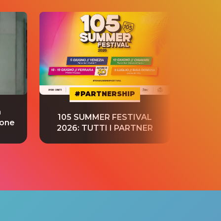
#PARTNERSHIP
a
“S
105 SUMMER FESTIVAL
ione
tradu
2026: TUTTI I PARTNER