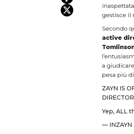
inaspettat
gestisce il
Secondo qu
active dir
Tomlinso
l’entusias
a giudicare
pesa più d
ZAYN IS O
DIRECTOR!
Yep, ALL t
— INZAYN