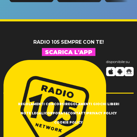
“Così dov
riconferma
fino alla notte
andare
un GRANDE
prima"
SUCCESSO!
RADIO 105 SEMPRE CON TE!
SCARICA L'APP
disponibile su
REGOLAMENTI CONCORSI
REGOLAMENTI GIOCHI LIBERI
NOTE LEGALI
CORPORATE
CONTATTI
PRIVACY POLICY
COOKIE POLICY