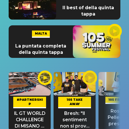
Il best of della quinta
tappa
MALTA
La puntata completa
della quinta tappa
#PARTNERSHI
105 TAKE
105 FRIEND
P
AWAY
Rosario
IL GT WORLD
Bresh: "Il
Pellecch
CHALLENGE
sentiment
present
DI MISANO si
non si prova