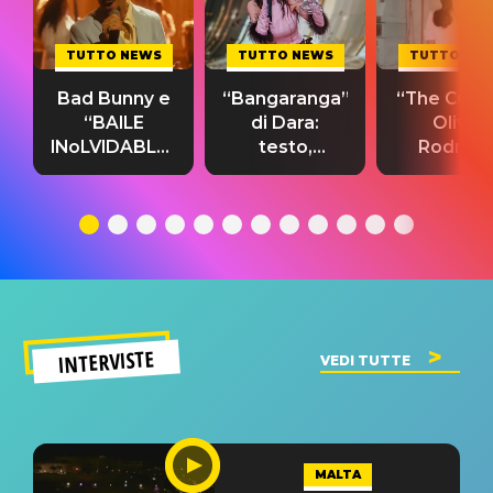
TUTTO NEWS
TUTTO NEWS
TUTTO NE
Bad Bunny e
“Bangaranga”
“The Cure”
“BAILE
di Dara:
Olivia
INoLVIDABLE”:
testo,
Rodrigo
testo,
traduzione e
testo,
traduzione e
significato
traduzion
significato
del singolo
significa
INTERVISTE
VEDI TUTTE
MALTA