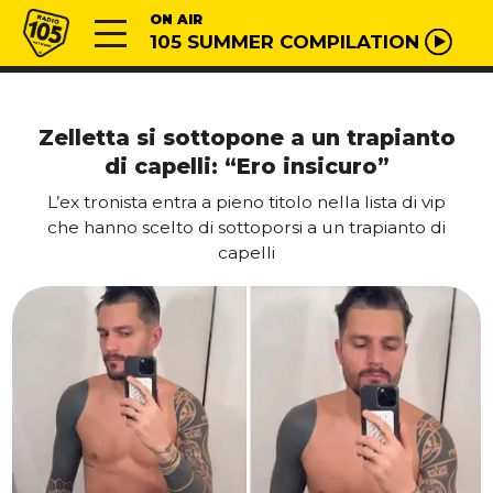
Vai al contenuto
Radio 105
ON AIR
105 SUMMER COMPILATION
Zelletta si sottopone a un trapianto
di capelli: “Ero insicuro”
L’ex tronista entra a pieno titolo nella lista di vip
che hanno scelto di sottoporsi a un trapianto di
capelli