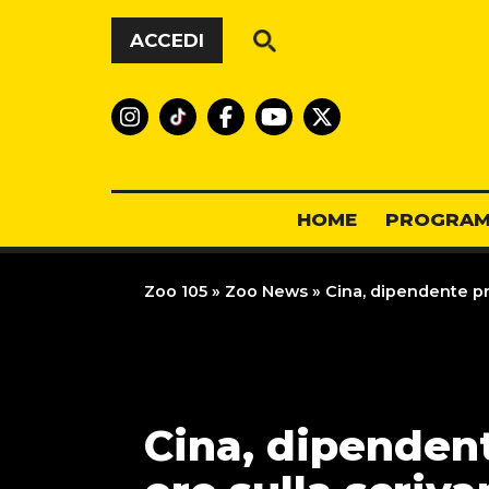
Vai al contenuto
ACCEDI
HOME
PROGRAM
Zoo 105
»
Zoo News
»
Cina, dipendente pr
Cina, dipenden