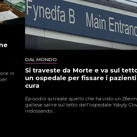
one
DAL MONDO
Si traveste da Morte e va sul tetto
ore in
un ospedale per fissare i pazienti
 per
cura
Episodio surreale quello che ha visto un 26en
gallese salire sul tetto dell’ospedale Ysbyty Cl
indossando...