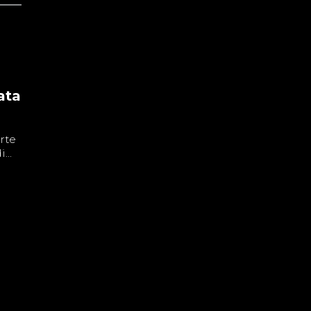
ata
rte
...