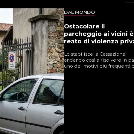
DAL MONDO
Ostacolare il
parcheggio ai vicini è
reato di violenza priv
Lo stabilisce la Cassazione,
andando così a risolvere in pa
uno dei motivi più frequenti di