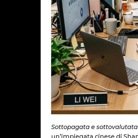
Sottopagata e sottovalutata
un’impiegata cinese di Shang