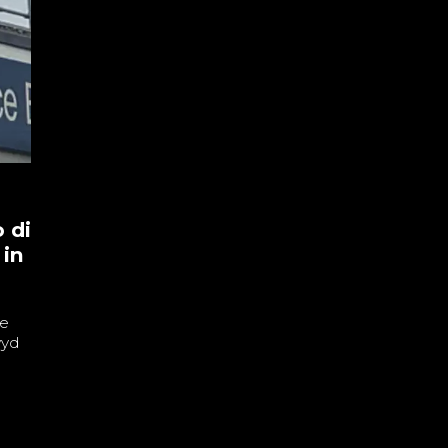
 di
 in
ne
wyd