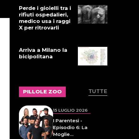
Gnano 5 -
Perde i gioielli tra i
Episodio 14
rifiuti ospedalieri,
medico usa i raggi
X per ritrovarli
16 LUGLIO 2026
Dove abita
Ennio 103:
Arriva a Milano la
Revisione alle
bicipolitana
vacche
16 LUGLIO 2026
Storie Fuffa 13
TUTTE
PILLOLE ZOO
15 LUGLIO 2026
I Parentesi -
Episodio 6: La
Moglie