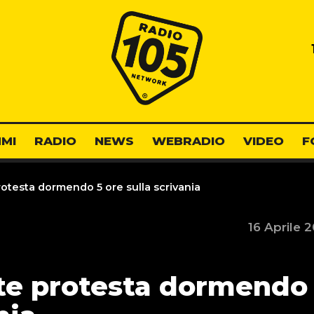
Radio 105
MI
RADIO
NEWS
WEBRADIO
VIDEO
F
otesta dormendo 5 ore sulla scrivania
16 Aprile 
te protesta dormendo