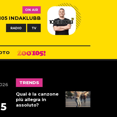
ON AIR
105 INDAKLUBB
RADIO
TV
OTO
TRENDS
2026
Qual è la canzone
più allegra in
 5
assoluto?
17 LUGLIO 2026