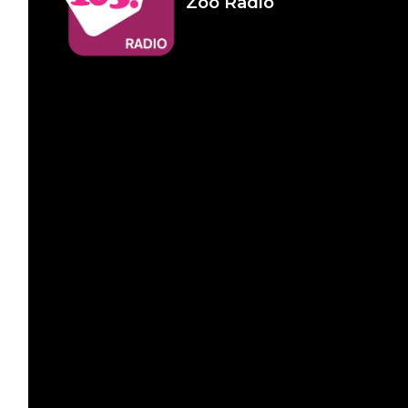
Zoo Radio
Infameria
Telefonica -
Sospensione
patente
14 LUGLIO 2026
Pelu 24