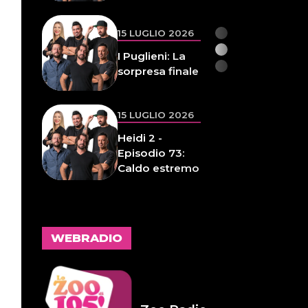
Inaspettata
15 LUGLIO 2026
I Puglieni: La
sorpresa finale
15 LUGLIO 2026
Heidi 2 -
Episodio 73:
Caldo estremo
14 LUGLIO 2026
L'inspiegabile
WEBRADIO
virtù dei
frammenti
d'anima 32
14 LUGLIO 2026