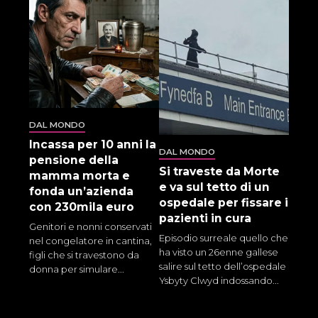
DAL MONDO
Incassa per 10 anni la
DAL MONDO
pensione della
Si traveste da Morte
mamma morta e
e va sul tetto di un
fonda un’azienda
ospedale per fissare i
con 230mila euro
pazienti in cura
Genitori e nonni conservati
Episodio surreale quello che
nel congelatore in cantina,
ha visto un 26enne gallese
figli che si travestono da
salire sul tetto dell’ospedale
donna per simulare...
Ysbyty Clwyd indossando...