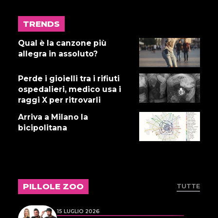
TRENDS
17 LUGLIO 2026
Gnano 5 - Episodio 14
Qual è la canzone più
allegra in assoluto?
Perde i gioielli tra i rifiuti
16 LUGLIO 2026
ospedalieri, medico usa i
Dove abita Ennio 103: Revisione
raggi X per ritrovarli
alle vacche
Arriva a Milano la
bicipolitana
16 LUGLIO 2026
Storie Fuffa 13
PILLOLE ZOO
TUTTE
15 LUGLIO 2026