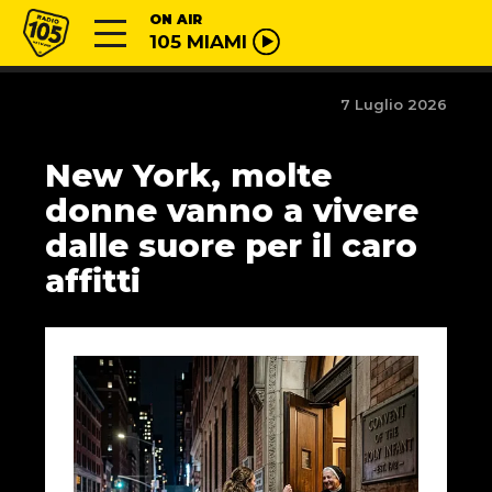
Vai al contenuto
Radio 105
ON AIR
105 MIAMI
7 Luglio 2026
New York, molte
donne vanno a vivere
dalle suore per il caro
affitti