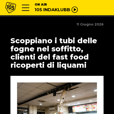
Vai al contenuto
Radio 105
ON AIR
105 INDAKLUBB
11 Giugno 2026
Scoppiano i tubi delle
fogne nel soffitto,
clienti del fast food
ricoperti di liquami