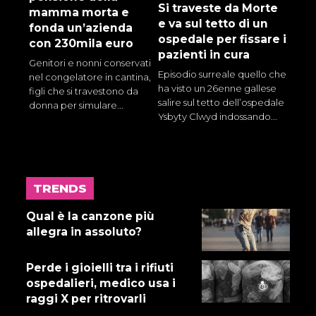
Si traveste da Morte
mamma morta e
e va sul tetto di un
fonda un’azienda
ospedale per fissare i
con 230mila euro
pazienti in cura
Genitori e nonni conservati
Episodio surreale quello che
nel congelatore in cantina,
ha visto un 26enne gallese
figli che si travestono da
salire sul tetto dell’ospedale
donna per simulare...
Ysbyty Clwyd indossando...
TRENDS
17 LUGLIO 2026
Gnano 5 - Episodio 14
Qual è la canzone più
allegra in assoluto?
Perde i gioielli tra i rifiuti
16 LUGLIO 2026
ospedalieri, medico usa i
Dove abita Ennio 103: Revisione
raggi X per ritrovarli
alle vacche