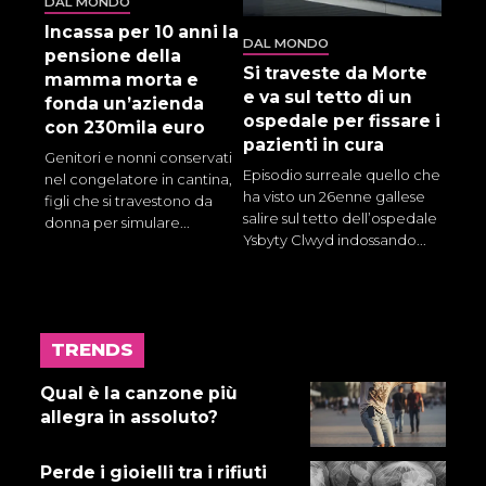
DAL MONDO
Incassa per 10 anni la
DAL MONDO
pensione della
Si traveste da Morte
mamma morta e
e va sul tetto di un
fonda un’azienda
ospedale per fissare i
con 230mila euro
pazienti in cura
Genitori e nonni conservati
Episodio surreale quello che
nel congelatore in cantina,
ha visto un 26enne gallese
figli che si travestono da
salire sul tetto dell’ospedale
donna per simulare...
Ysbyty Clwyd indossando...
TRENDS
17 LUGLIO 2026
Gnano 5 - Episodio 14
Qual è la canzone più
allegra in assoluto?
Perde i gioielli tra i rifiuti