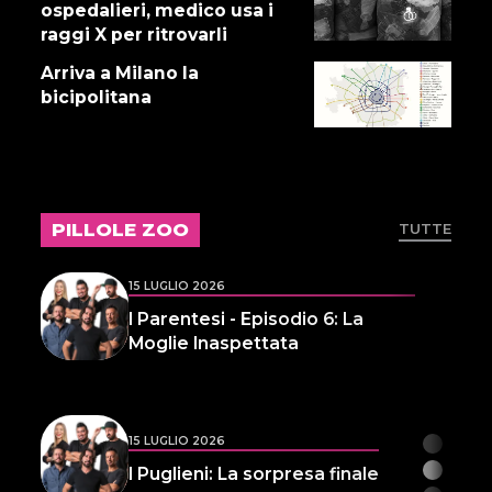
16 LUGLIO 2026
ospedalieri, medico usa i
Dove abita Ennio 103: Revisione
raggi X per ritrovarli
alle vacche
Arriva a Milano la
bicipolitana
16 LUGLIO 2026
Storie Fuffa 13
PILLOLE ZOO
TUTTE
15 LUGLIO 2026
I Parentesi - Episodio 6: La
Moglie Inaspettata
15 LUGLIO 2026
I Puglieni: La sorpresa finale