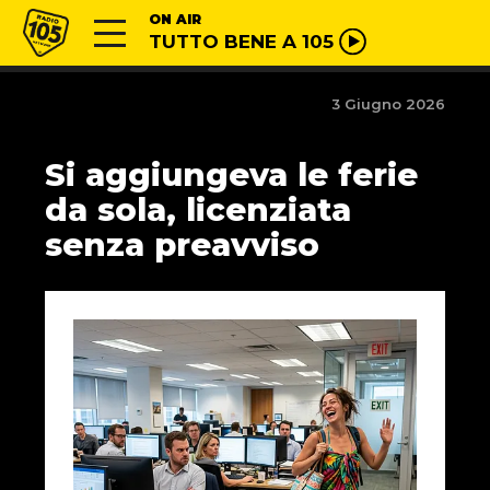
Vai al contenuto
Radio 105
ON AIR
TUTTO BENE A 105
3 Giugno 2026
Si aggiungeva le ferie
da sola, licenziata
senza preavviso