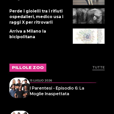
Perde i gioielli tra i rifiuti
16 LUGLIO 2026
ospedalieri, medico usa i
Dove abita Ennio 103: Revisione
raggi X per ritrovarli
alle vacche
Arriva a Milano la
bicipolitana
16 LUGLIO 2026
Storie Fuffa 13
PILLOLE ZOO
TUTTE
15 LUGLIO 2026
I Parentesi - Episodio 6: La
Moglie Inaspettata