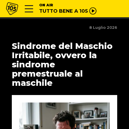
Vai al contenuto
Radio 105
ON AIR
TUTTO BENE A 105
8 Luglio 2026
Sindrome del Maschio
Irritabile, ovvero la
sindrome
premestruale al
maschile