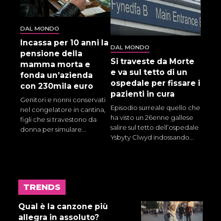
DAL MONDO
Incassa per 10 anni la
DAL MONDO
pensione della
Si traveste da Morte
mamma morta e
e va sul tetto di un
fonda un’azienda
ospedale per fissare i
con 230mila euro
pazienti in cura
Genitori e nonni conservati
Episodio surreale quello che
nel congelatore in cantina,
ha visto un 26enne gallese
figli che si travestono da
salire sul tetto dell’ospedale
donna per simulare...
Ysbyty Clwyd indossando...
TRENDS
17 LUGLIO 2026
Gnano 5 - Episodio 14
Qual è la canzone più
allegra in assoluto?