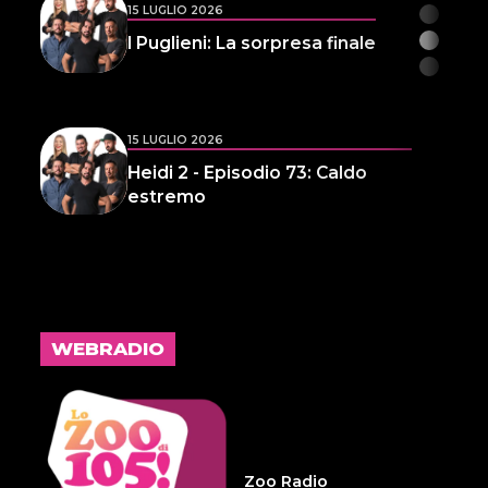
15 LUGLIO 2026
I Puglieni: La sorpresa finale
15 LUGLIO 2026
Heidi 2 - Episodio 73: Caldo
estremo
14 LUGLIO 2026
L'inspiegabile virtù dei
frammenti d'anima 32
WEBRADIO
14 LUGLIO 2026
Infameria Telefonica -
Sospensione patente
Zoo Radio