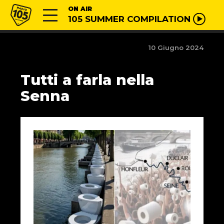
Vai al contenuto
Radio 105
ON AIR
105 SUMMER COMPILATION
10 Giugno 2024
Tutti a farla nella
Senna