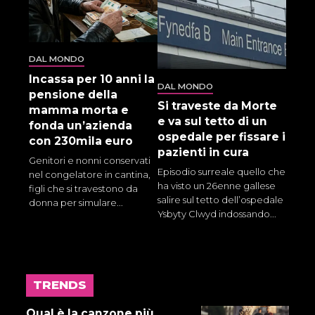
DAL MONDO
Incassa per 10 anni la
DAL MONDO
pensione della
Si traveste da Morte
mamma morta e
e va sul tetto di un
fonda un’azienda
ospedale per fissare i
con 230mila euro
pazienti in cura
Genitori e nonni conservati
Episodio surreale quello che
nel congelatore in cantina,
ha visto un 26enne gallese
figli che si travestono da
salire sul tetto dell’ospedale
donna per simulare...
Ysbyty Clwyd indossando...
TRENDS
17 LUGLIO 2026
Gnano 5 - Episodio 14
Qual è la canzone più