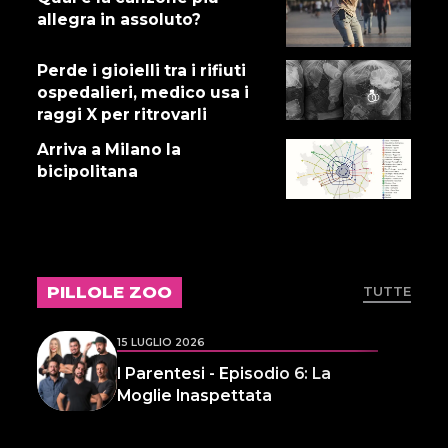
allegra in assoluto?
Perde i gioielli tra i rifiuti
16 LUGLIO 2026
ospedalieri, medico usa i
Dove abita Ennio 103: Revisione
raggi X per ritrovarli
alle vacche
Arriva a Milano la
bicipolitana
16 LUGLIO 2026
Storie Fuffa 13
PILLOLE ZOO
TUTTE
15 LUGLIO 2026
I Parentesi - Episodio 6: La
Moglie Inaspettata