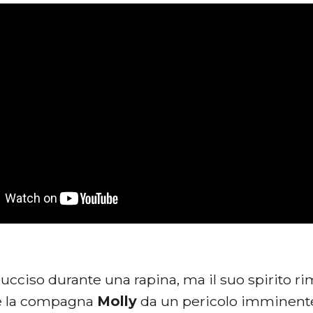
ucciso durante una rapina, ma il suo spirito ri
e la compagna
Molly
da un pericolo imminente.