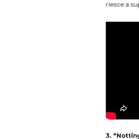
riesce a su
3. “Nottin