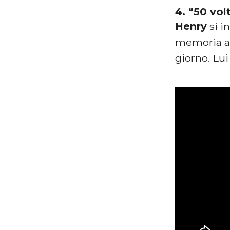
4. “50 vol
Henry
si i
memoria a 
giorno. Lu