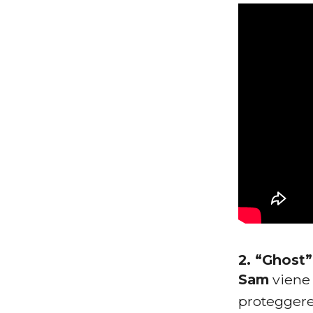
2. “Ghost”
Sam
viene 
protegger