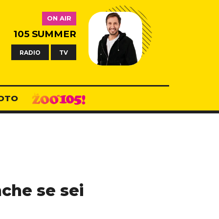
ON AIR
105 SUMMER
RADIO
TV
OTO
nche se sei