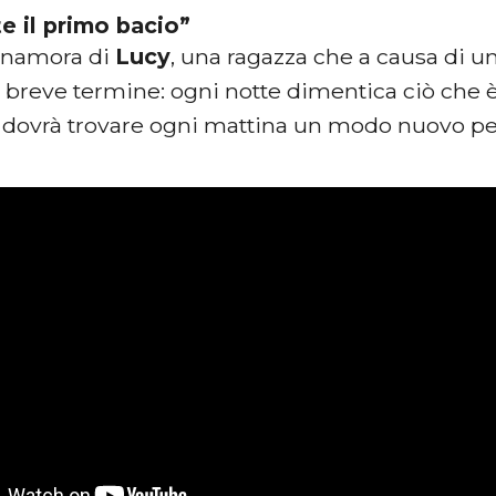
te il primo bacio”
nnamora di
Lucy
, una ragazza che a causa di u
breve termine: ogni notte dimentica ciò che è
i dovrà trovare ogni mattina un modo nuovo pe