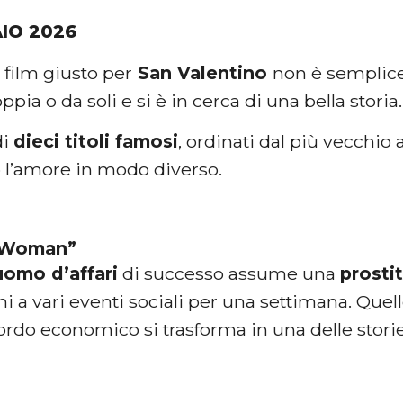
AIO 2026
l film giusto per
San Valentino
non è semplice,
ppia o da soli e si è in cerca di una bella storia
di
dieci titoli famosi
, ordinati dal più vecchio 
 l’amore in modo diverso.
y Woman”
omo d’affari
di successo assume una
prosti
 a vari eventi sociali per una settimana. Quel
ordo economico si trasforma in una delle stor