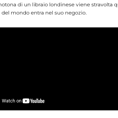
otona di un libraio londinese viene stravolta 
 del mondo entra nel suo negozio.