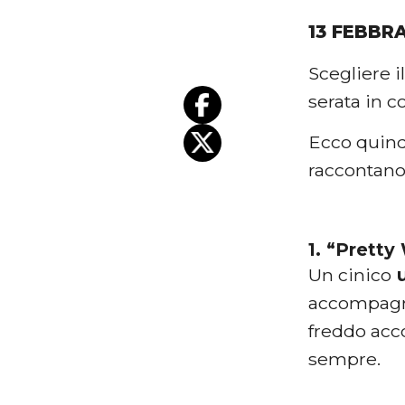
13 FEBBR
Scegliere i
serata in co
Ecco quin
raccontano
1. “Prett
Un cinico
u
accompagni
freddo acc
sempre.