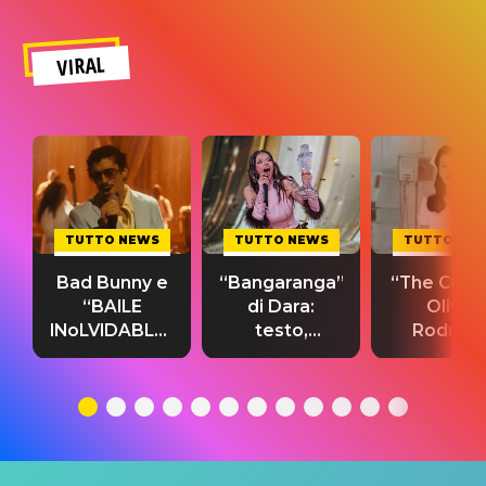
VIRAL
TUTTO NEWS
TUTTO NEWS
TUTTO NE
Bad Bunny e
“Bangaranga”
“The Cure”
“BAILE
di Dara:
Olivia
INoLVIDABLE”:
testo,
Rodrigo
testo,
traduzione e
testo,
traduzione e
significato
traduzion
significato
del singolo
significa