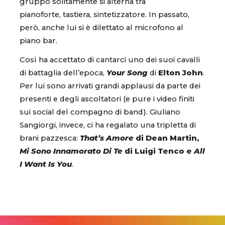
gruppo solitamente si alterna tra
pianoforte, tastiera, sintetizzatore. In passato,
però, anche lui si è dilettato al microfono al
piano bar.
Così ha accettato di cantarci uno dei suoi cavalli
di battaglia dell’epoca,
Your Song
di
Elton John
.
Per lui sono arrivati grandi applausi da parte dei
presenti e degli ascoltatori (e pure i video finiti
sui social del compagno di band). Giuliano
Sangiorgi, invece, ci ha regalato una tripletta di
brani pazzesca:
That’s Amore
di Dean Martin,
Mi Sono Innamorato Di Te
di Luigi Tenco e
All
I Want Is You
.