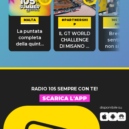
MALTA
#PARTNERSHI
105 TAKE
P
AWAY
La puntata
IL GT WORLD
Bresh: "I
completa
CHALLENGE
sentime
della quinta
DI MISANO si
non si pr
tappa
riconferma
fino alla n
un GRANDE
prima"
SUCCESSO!
RADIO 105 SEMPRE CON TE!
SCARICA L'APP
disponibile su