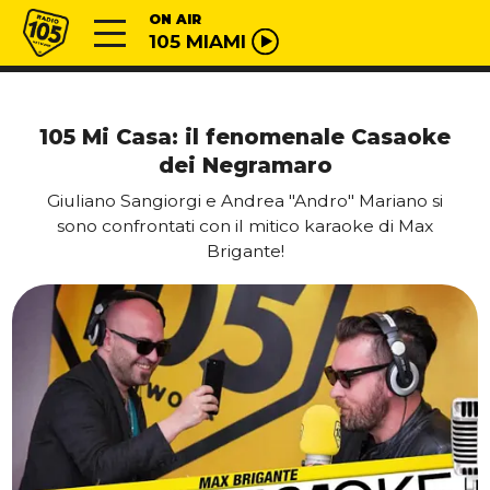
Vai al contenuto
Radio 105
ON AIR
105 MIAMI
105 Mi Casa: il fenomenale Casaoke
dei Negramaro
Giuliano Sangiorgi e Andrea "Andro" Mariano si
sono confrontati con il mitico karaoke di Max
Brigante!